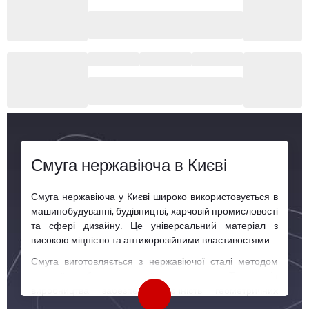
Смуга нержавіюча в Києві
Смуга нержавіюча у Києві широко використовується в
машинобудуванні, будівництві, харчовій промисловості
та сфері дизайну. Це універсальний матеріал з
високою міцністю та антикорозійними властивостями.
Смуга виготовляється з нержавіючої сталі методом
гарячої або холодної прокатки. Технологія
виробництва забезпечує точність геометричних
параметрів і високі експлуатаційні властивості.