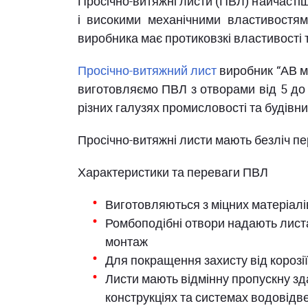
Просічно-витяжні листи (ПВЛ) найчастіш
і високими механічними властивостями
виробника має протиковзкі властивості 
Просічно-витяжний лист
виробник “АВ ме
виготовляємо ПВЛ з отворами від 5 до 
різних галузях промисловості та будівни
Просічно-витяжні листи мають безліч пе
Характеристики та переваги ПВЛ
Виготовляються з міцних матеріалі
Ромбоподібні отвори надають листа
монтаж
Для покращення захисту від корозі
Листи мають відмінну пропускну зд
конструкціях та системах водовідв