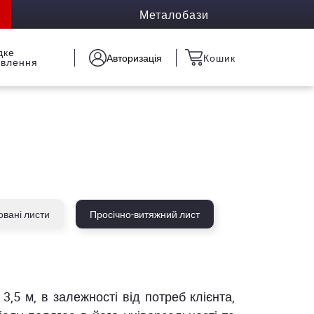
Металобази
дке
Авторизація
Кошик
овлення
вані листи
Просічно-витяжний лист
,5 м, в залежності від потреб клієнта,