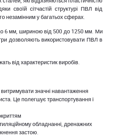
 сталей, які відрізняються пластичністю
яки своїй сітчастій структурі ПВЛ від
ого незамінним у багатьох сферах.
до 6 мм, шириною від 500 до 1250 мм. Ми
метри дозволяють використовувати ПВЛ в
жать від характеристик виробів.
ь витримувати значні навантаження
иста. Це полегшує транспортування і
окриттям
нтиляційному обладнанні, дренажних
икнення застою.