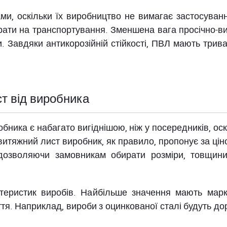
и, оскільки їх виробництво не вимагає застосуванн
рати на транспортування. Зменшена вага просічно-в
. Завдяки антикорозійній стійкості, ПВЛ мають трив
ст від виробника
обника є набагато вигіднішою, ніж у посередників, оск
 витяжний лист виробник, як правило, пропонує за ц
 дозволяючи замовникам обирати розміри, товщини
ктеристик виробів. Найбільше значення мають марк
ття. Наприклад, вироби з оцинкованої сталі будуть до