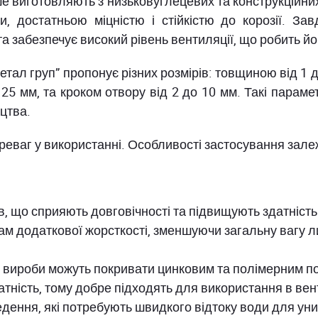
е виготовляють з низьковуглецевих та конструкційних
, достатньою міцністю і стійкістю до корозії. Завд
та забезпечує високий рівень вентиляції, що робить й
тал груп” пропонує різних розмірів: товщиною від 1 
25 мм, та кроком отвору від 2 до 10 мм. Такі пара
цтва.
реваг у використанні. Особливості застосування зале
в, що сприяють довговічності та підвищують здатніст
м додаткової жорсткості, зменшуючи загальну вагу л
ї вироби можуть покривати цинковим та полімерним п
атність, тому добре підходять для використання в ве
едення, які потребують швидкого відтоку води для ун