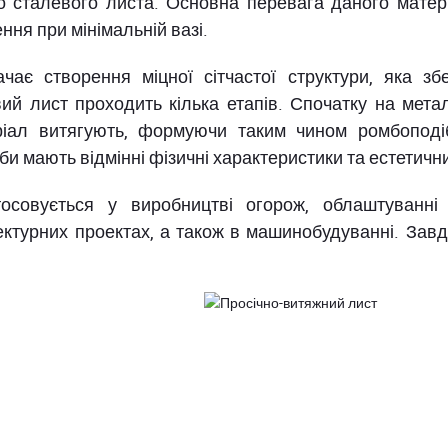
о сталевого листа. Основна перевага даного матері
ння при мінімальній вазі.
є створення міцної сітчастої структури, яка збер
ий лист проходить кілька етапів. Спочатку на мета
еріал витягують, формуючи таким чином ромбопод
би мають відмінні фізичні характеристики та естетичн
осовується у виробництві огорож, облаштуванні
ектурних проектах, а також в машинобудуванні. Завд