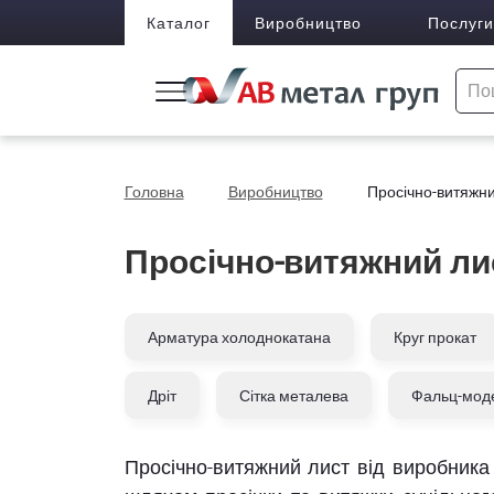
Каталог
Виробництво
Послуги
Головна
Виробництво
Просічно-витяжни
Просічно-витяжний ли
Арматура холоднокатана
Круг прокат
Дріт
Сітка металева
Фальц-мод
Просічно-витяжний лист від виробника 