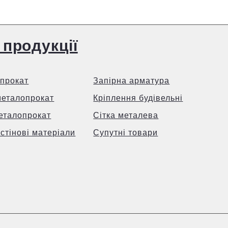
 продукції
прокат
Запірна арматура
металопрокат
Кріплення будівельні
еталопрокат
Сітка металева
 стінові матеріали
Супутні товари