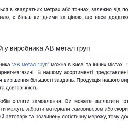
ся в квадратних метрах або тоннах, залежно від потр
авило, є більш вигідними за ціною, що несе додатк
й у виробника АВ метал груп
ника “
АВ метал груп
” можна в Києві та інших містах
тернет-магазині. В нашому асортименті представлені
я вирішення більшості завдань. Продукція нашого ви
 та довговічність.
собів оплати замовлення. Ви можете заплатити гот
єнти можуть забрати матеріали самовивозом або скор
ний автопарк та розвинену логістичну мережу, тому д