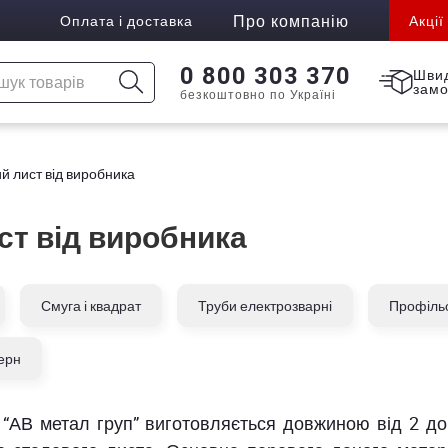
Про компанію
Оплата і доставка
Акції
0 800 303 370
Шви
зам
безкоштовно по Україні
й лист від виробника
ст від виробника
Смуга і квадрат
Труби електрозварні
Профільо
ерн
“АВ метал груп” виготовляється довжиною від 2 до 3