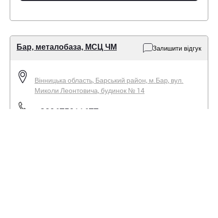
Бар, металобаза, МСЦ ЧМ
Залишити відгук
Вінницька область, Барський район, м.Бар, вул.
Миколи Леонтовича, будинок № 14
+380675011677
+380671721833
Пн-Пт - 08:00-17:00
Сб - 08:00-14:00
Нд - вихідний