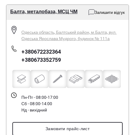
Балта, металобаза, МСЦ ЧМ
Залишити відгук
Одеська область, Балтський район, м.Балта, вул.
Одеська Ярослава Мудрого, будинок № 111а
+380672232364
+380673352759
Пн-Пт - 08:00-17:00
Сб - 08:00-14:00
Нд - вихідний
Замовити прайс-лист