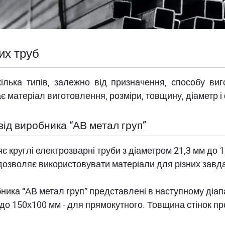
их труб
ілька типів, залежно від призначення, способу виг
є матеріал виготовлення, розміри, товщину, діаметр і
ід виробника “АВ метал груп”
є круглі електрозварні труби з діаметром 21,3 мм до 1
 дозволяє використовувати матеріали для різних завда
ника “АВ метал груп” представлені в наступному діап
до 150х100 мм - для прямокутного. Товщина стінок про