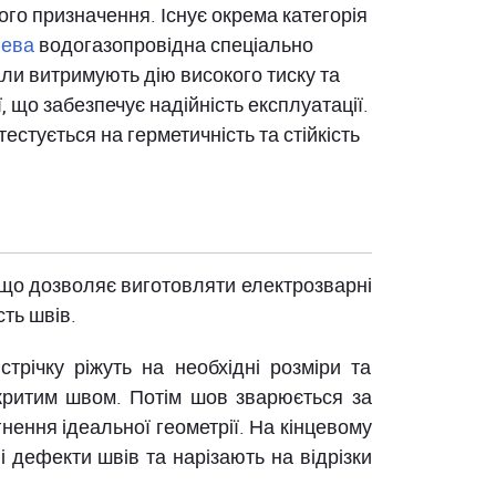
го призначення. Існує окрема категорія
лева
водогазопровідна спеціально
али витримують дію високого тиску та
 що забезпечує надійність експлуатації.
естується на герметичність та стійкість
, що дозволяє виготовляти електрозварні
ть швів.
трічку ріжуть на необхідні розміри та
критим швом. Потім шов зварюється за
нення ідеальної геометрії. На кінцевому
і дефекти швів та нарізають на відрізки