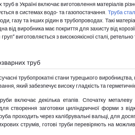
руб в Україні включає виготовлення матеріалів різно
ується в системах водо- та газопостачання.
Труба ста
и, газу та інших рідин в трубопроводах. Такі матері
а від виробника має покриття для захисту від корозії,
руп” виготовляється з високоякісної сталі, ретельно т
озварних труб
сучасні трубопрокатні стани турецького виробництва
ння, який забезпечує високу гладкість та герметичніс
уби включає декілька етапів. Спочатку металеву с
для створення заготовки циліндричної форми з від
руба проходить через калібрувальні вальці, для досяг
ихрових струмів, готові труби перевіряють на можлив