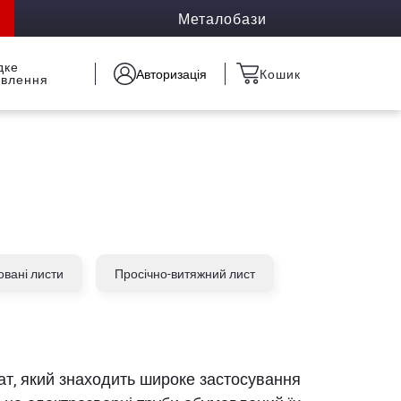
Металобази
дке
Авторизація
Кошик
овлення
вані листи
Просічно-витяжний лист
кат, який знаходить широке застосування