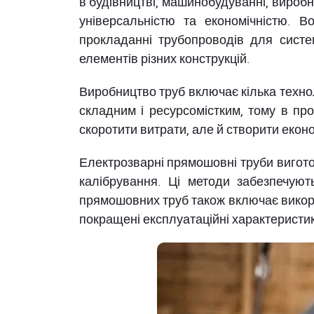
в будівництві, машинобудуванні, виробн
універсальністю та економічністю. В
прокладанні трубопроводів для систе
елементів різних конструкцій.
Виробництво труб включає кілька технол
складним і ресурсомістким, тому в п
скоротити витрати, але й створити еконо
Електрозварні прямошовні труби вигото
калібрування. Ці методи забезпечують
прямошовних труб також включає викори
покращені експлуатаційні характеристи