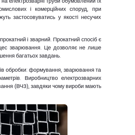
т на електрозварні труби обумовлений їх
ромислових і комерційних споруд, при
уть застосовуватись у якості несучих
прокатний і зварний. Прокатний спосіб є
оцес зварювання. Це дозволяє не лише
рішення багатьох завдань.
пів обробки: формування, зварювання та
араметрів. Виробництво електрозварних
вання (ВЧЗ), завдяки чому вироби мають