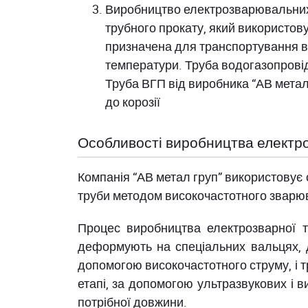
Виробництво електрозварювальних т
трубного прокату, який використов
призначена для транспортування вод
температури. Труба водогазопровідн
Труба ВГП від виробника “АВ метал г
до корозії
Особливості виробництва електр
Компанія “АВ метал груп” використовує 
труби методом високочастотного зварюва
Процес виробництва електрозварної тр
деформують на спеціальних вальцях, 
допомогою високочастотного струму, і т
етапі, за допомогою ультразвукових і в
потрібної довжини.