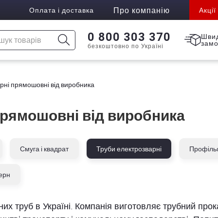
Про компанію
Оплата і доставка
Акції
0 800 303 370
Шви
зам
безкоштовно по Україні
рні прямошовні від виробника
прямошовні від виробника
Смуга і квадрат
Труби електрозварні
Профільо
ерн
них труб в Україні. Компанія виготовляє трубний про