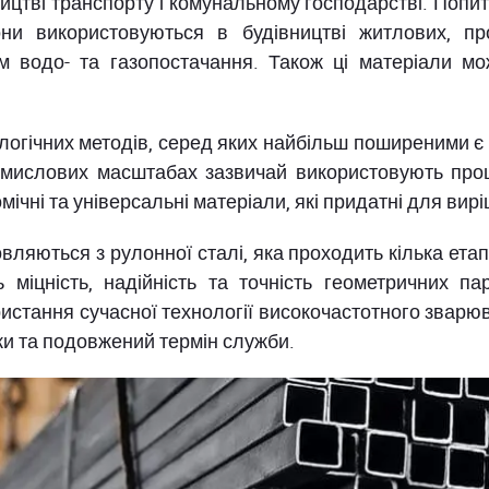
ицтві транспорту і комунальному господарстві. Попи
они використовуються в будівництві житлових, п
м водо- та газопостачання. Також ці матеріали мож
огічних методів, серед яких найбільш поширеними є 
ромислових масштабах зазвичай використовують пр
мічні та універсальні матеріали, які придатні для ви
вляються з рулонної сталі, яка проходить кілька ета
 міцність, надійність та точність геометричних п
стання сучасної технології високочастотного зварю
ки та подовжений термін служби.