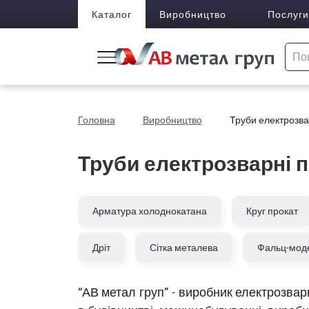
Каталог
Виробництво
Послуги
Головна
Виробництво
Труби електрозва
Труби електрозварні 
Арматура холоднокатана
Круг прокат
Дріт
Сітка металева
Фальц-мод
“АВ метал груп” - виробник електрозвар