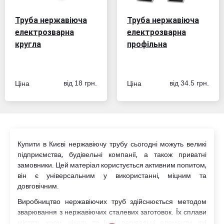
Труба нержавіюча
Труба нержавіюча
електрозварна
електрозварна
кругла
профільна
Ціна
Ціна
від 18 грн.
від 34.5 грн.
Купити в Києві нержавіючу трубу сьогодні можуть великі
підприємства, будівельні компанії, а також приватні
замовники. Цей матеріал користується активним попитом,
він є універсальним у використанні, міцним та
довговічним.
Виробництво нержавіючих труб здійснюється методом
зварювання з нержавіючих сталевих заготовок. Їх сплави
містять хром, нікель та інші легувальні елементи, які