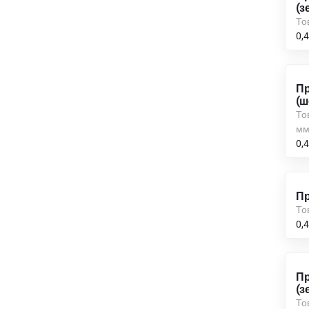
(з
То
0,
Пр
(ш
То
м
0,
Пр
То
0,
Пр
(з
То