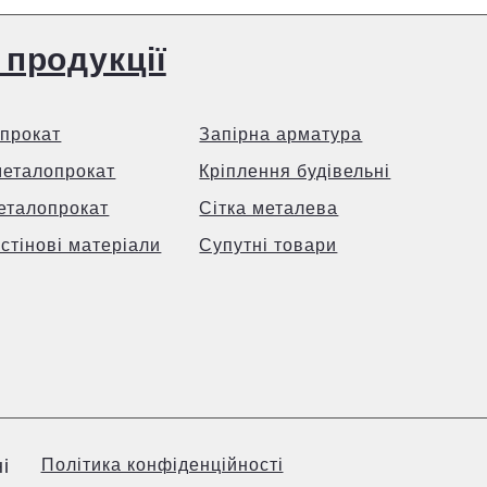
ивий вигляд, підвищує стійкість до ультрафіолету та механічних пош
ають відтінок “зелений мох” та “шоколадно-коричневий”
 продукції
ому може використовуватись в різних кліматичних умовах, включаючи
помагають зменшити шум від дощу та вітру
ічно чистих матеріалів, які не забруднюють навколишнє середовище 
прокат
Запірна арматура
металопрокат
Кріплення будівельні
єподібною формою гофра з додатковими ребрами жорсткості. За
еталопрокат
Сітка металева
о та вертикального монтажу. Н-35 має більшу жорсткість ніж ПК-20 т
 стінові матеріали
Супутні товари
у Києві
товщини металу та типу обробки поверхні. Оцинкований профнастил 
шується, через додатковий захист та декоративні властивості.
ика. Більшість продукції європейського виробництва коштує дорожче
і
Політика конфіденційності
ідні ціни на матеріали, що не поступаються за якістю імпортним 