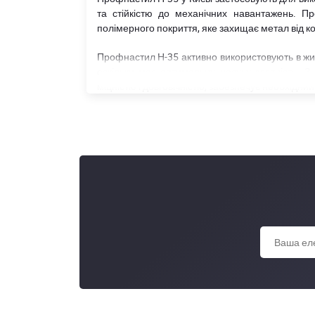
та стійкістю до механічних навантажень. 
полімерного покриття, яке захищає метал від ко
Профнастил Н-35 активно використовують в житл
оскільки має оптимальну несучу здатність. З
міцністю і довговічністю, забезпечує необхідни
Характеристики профнаст
Якщо ви плануєте купити профнастил Н-35 у Ки
можливості та ефективність використання.
Основні характеристики та переваги профнаст
Профіль висотою 35 мм та додатковим ребрам
міжповерхових перекриттів
Листи можуть мати різні розміри та виготовл
параметри забезпечують оптимальне перекритт
Оптимальна товщина металу - від 0,4 до 0,45