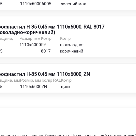
45
1110х6000
6005
зелений мох
офнастил Н-35 0,45 мм 1110х6000, RAL 8017
околадно-коричневий)
вщина,
Розмір, мм
Колір
Колір
м
1110х6000
RAL
шоколадно-
45
8017
коричневий
офнастил Н-35 0,45 мм 1110х6000, ZN
вщина, мм
Розмір, мм
Колір RAL
Колір
45
1110х6000
ZN
цинк
і
нання різних завдань будівництва. Це універсальний матеріал, який