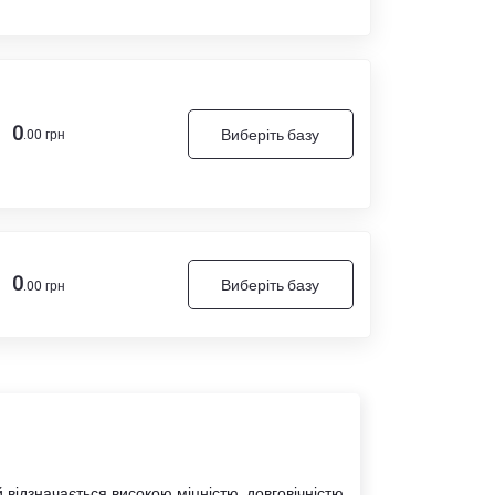
0
Виберіть базу
.00 грн
0
Виберіть базу
.00 грн
 відзначається високою міцністю, довговічністю