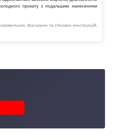
 холодного прокату з подальшим нанесенням
окрівельних, фасадних та стінових конструкцій,
кі приміщення. Н-35 характеризується високою
актеристик виробів залежать їх експлуатаційні
ріалом для покрівлі, несучих конструкцій та
110 × 4000 мм або 1110 × 6000 мм. Такі
вати при транспортуванні та монтажі