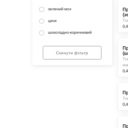
зелений мох
Пр
(з
То
цинк
0,4
шоколадно-коричневий
Пр
Скинути фільтр
(ш
То
м
0,4
Пр
То
0,4
Пр