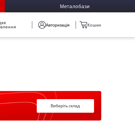
Металобази
дке
Авторизація
Кошик
овлення
Виберіть склад