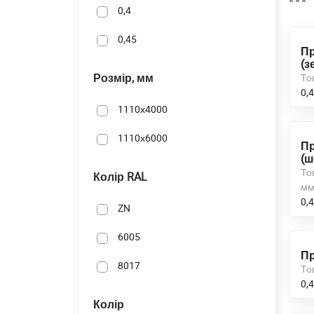
0,4
0,45
Пр
(з
Розмір, мм
То
0,4
1110х4000
1110х6000
Пр
(ш
То
Колір RAL
м
0,4
ZN
6005
Пр
8017
То
0,4
Колір