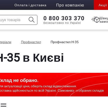
Про компанію
Оплата і доставка
Акції
0 800 303 370
Шви
зам
безкоштовно по Україні
атеріали
Профнастил
Профнастил Н-35
-35 в Києві
клад не обрано.
ля актуалізації ціни, оберіть склад відвантаження.
оставка здійснюється по всій Україні. Самовивіз - з обраних складів