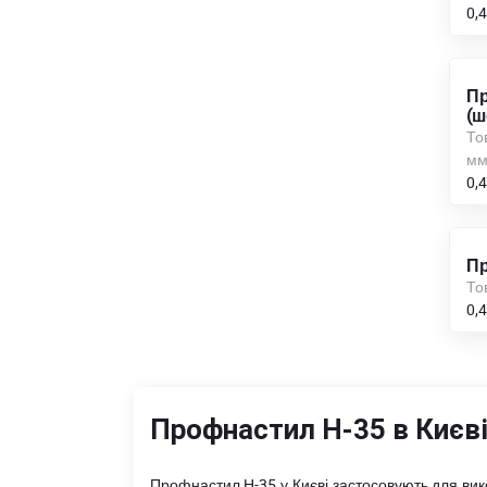
0,
Пр
(ш
То
м
0,
Пр
То
0,
Профнастил Н-35 в Києв
Профнастил Н-35 у Києві застосовують для вико