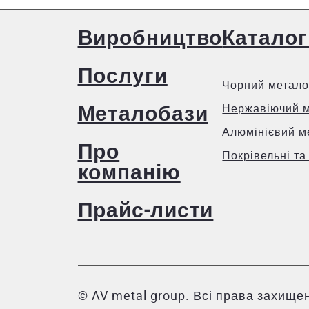
Полімерне покриття надає матеріалу привабл
кольорів RAL. Найчастіше користувачі вибир
Виробництво
Каталог
Матеріал стійкий до атмосферних впливів, т
та сильними температурними перепадами
Шумоізоляційні властивості профнастилу до
Послуги
Профільовані листи виготовляються з еколог
Чорний метало
терміну експлуатації
Металобази
Нержавіючий 
Профнастил Н-35 характеризується трапеці
Алюмінієвий м
навантаження і є придатним для горизонтальног
Про
листами Н-60 та Н-75.
Покрівельні та
компанію
Ціни на профнастил Н-35 
Прайс-листи
Ціна на профнастил Н-35 у Києві залежить від 
які мають полімерне покриття. Їх вартість збіль
Також на формування цін впливає країна виробн
© AV metal group. Всі права захищен
Водночас українські компанії пропонують виг