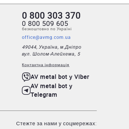
коджень. Листи доступні в широкій палітрі
0 800 303 370
 регіони з високою вологістю, частими опадами
0 800 509 605
безкоштовно по Україні
та підлягають переробці після закінчення
office@avmg.com.ua
49044, Україна, м.Дніпро
вдяки цьому він витримує значні механічні
вул. Шолом-Алейхема, 5
а Т-10, але при цьому є легшим, в порівнянні з
Контактна інформація
AV metal bot у Viber
AV metal bot у
Telegram
буде більш доступним, порівняно з матеріалами,
 через додаткові витрати на логістику та мито.
Стежте за нами у соцмережах:
аналогам. Профнастил продається в квадратних