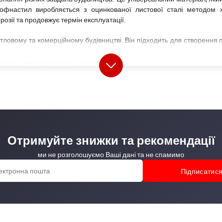
Профнастил виробляється з оцинкованої листової сталі методом
розії та продовжує термін експлуатації.
овому та комерційному будівництві. Він підходить для створення п
 цього матеріалу також виготовляють паркани, ангари та складсь
й захист від атмосферних впливів.
илу Н-35 у Києві
єві, зверніть увагу на його якість та технічні параметри. Від хар
Отримуйте знижки та рекомендації
ми не розголошуємо Ваші дані та не спамимо
илу Н 35
и жорсткості витримує значні навантаження. Він є оптимальним мате
ятися на замовлення клієнта. Однак, найчастіше купують матеріали 1
я та мінімізують кількість стиків під час монтажу
 мм. Цей параметр впливає на міцність та вагу, що потрібно врахову