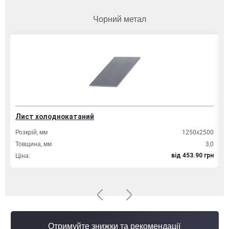
Чорний метал
Лист холоднокатаний
Т
Розкрій, мм
1250х2500
Д
Товщина, мм
3,0
Т
Ціна:
Ц
вiд 453.90 грн
Отримуйте знижки та рекомендації