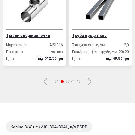
Трійник нержавіючий
Труба профільна
Марка сталі
AISI 316
Товщина стінки, мм
2,0
Поверхня
матова
Розмір профілю труби, мм
20х20
Ціна:
Ціна:
вiд 512.50 грн
вiд 49.80 грн
Коліно 3/4" н/ж AISI 304/304L, в/в BSPP