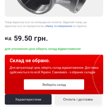
Товар відпускається за попередньою оплатою. Відрізний товар, що
відпускається за передоплатою,
обміну та поверненню
не підлягає.
59
.50
грн.
від
для уточнення ціни оберіть склад відвантаження
Склад не обрано.
Для актуалізації ціни, оберіть склад відвантаження. Доставка
здійснюється по всій Україні. Самовивіз - з обраних складів
Виберіть склад
Характеристики
Оплата і доставка