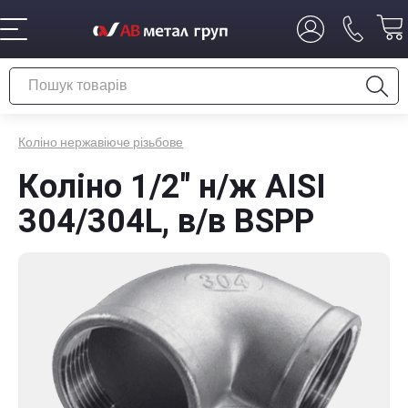
Коліно нержавіюче різьбове
Коліно 1/2" н/ж AISI
304/304L, в/в BSPP