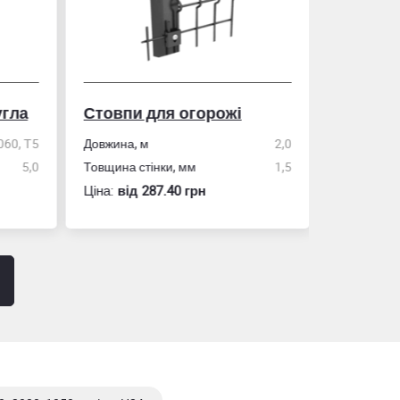
гла
Стовпи для огорожі
Рулетка
0, Т5
Довжина, м
2,0
5,0
Товщина стінки, мм
1,5
Розмір
Ціна:
вiд 287.40 грн
Ціна:
вiд 60