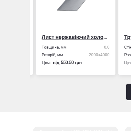
Лист нержавіючий холоднокатаний
50,0
Товщина, мм
8,0
Стін
4,0
Розкрій, мм
2000x4000
Розм
Ціна:
вiд 550.50 грн
Ціна