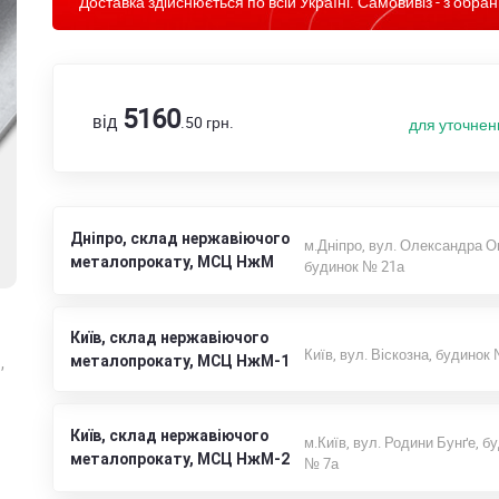
Доставка здійснюється по всій Україні. Самовивіз - з обран
5160
від
.50
грн.
для уточнен
Дніпро, склад нержавіючого
м.Дніпро, вул. Олександра О
металопрокату, МСЦ НжМ
будинок № 21а
Київ, склад нержавіючого
Київ, вул. Віскозна, будинок
металопрокату, МСЦ НжМ-1
,
Київ, склад нержавіючого
м.Київ, вул. Родини Бунґе, б
металопрокату, МСЦ НжМ-2
№ 7а