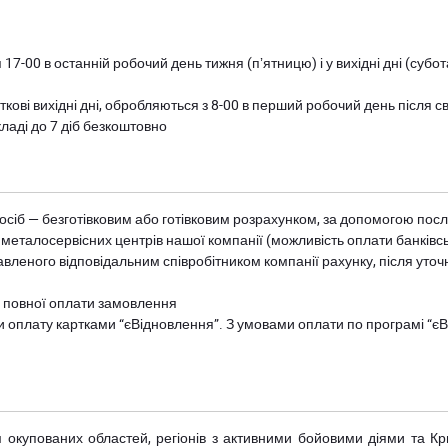
 17-00 в останній робочий день тижня (пʼятницю) і у вихідні дні (суб
ткові вихідні дні, обробляються з 8-00 в перший робочий день після с
ладі до 7 діб безкоштовно
осіб — безготівковим або готівковим розрахунком, за допомогою посл
 металосервісних центрів нашої компанії (можливість оплати банківс
авленого відповідальним співробітником компанії рахунку, після уточ
и повної оплати замовлення
и оплату картками “єВідновлення”. З умовами оплати по програмі “
рім окупованих областей, регіонів з активними бойовими діями та К