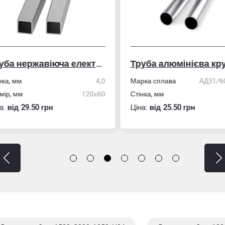
Труба нержавіюча електрозварна профільна
Труба алюмінієва кру
ка, мм
4,0
Марка сплава
АД31/606
ір, мм
120х60
Стінка, мм
:
вiд 29.50 грн
Ціна:
вiд 25.50 грн