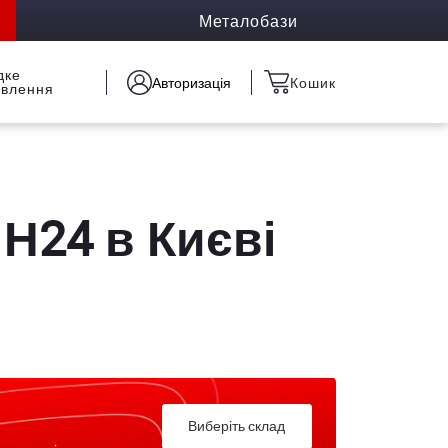
Металобази
дке
Авторизація
Кошик
овлення
 Н24 в Києві
Виберіть склад