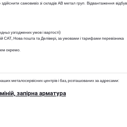
дійснити самовивіз зі складів АВ метал груп. Відвантаження відбува
дньо узгоджених умов і вартості)
й САТ, Нова пошта та Делівері, за умовами і тарифами перевізника
цем окремо.
наших металосервісних центрів і баз, розташованих за адресами:
іній, запірна арматура