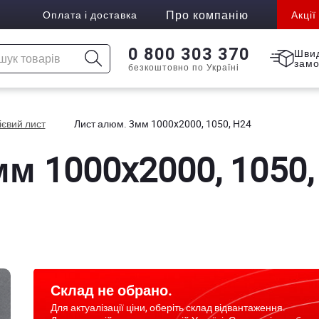
Про компанію
Оплата і доставка
Акції
0 800 303 370
Шви
зам
безкоштовно по Україні
євий лист
Лист алюм. 3мм 1000x2000, 1050, Н24
м 1000x2000, 1050,
Склад не обрано.
Для актуалізації ціни, оберіть склад відвантаження.