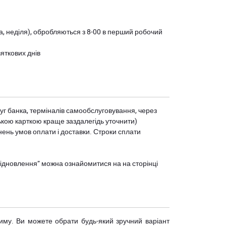
ота, неділя), обробляються з 8-00 в перший робочий
вяткових днів
уг банка, терміналів самообслуговування, через
ькою карткою краще заздалегідь уточнити)
нень умов оплати і доставки. Строки сплати
єВідновлення” можна ознайомитися на
на сторінці
риму. Ви можете обрати будь-який зручний варіант