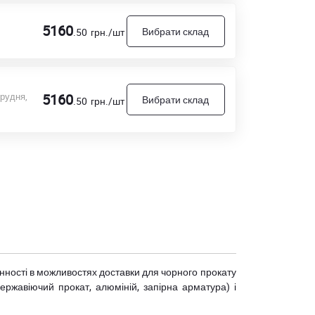
5160
Вибрати склад
.50
грн./шт
грудня,
5160
Вибрати склад
.50
грн./шт
мінності в можливостях доставки для чорного прокату
(нержавіючий прокат, алюміній, запірна арматура) і