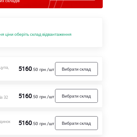
их складів
ня ціни оберіть склад відвантаження
цупа,
5160
Вибрати склад
.50
грн./шт
5160
Вибрати склад
.50
грн./шт
 № 32
удинок
5160
Вибрати склад
.50
грн./шт