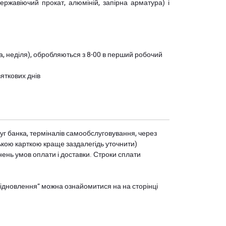
(нержавіючий прокат, алюміній, запірна арматура) і
ота, неділя), обробляються з 8-00 в перший робочий
вяткових днів
уг банка, терміналів самообслуговування, через
ькою карткою краще заздалегідь уточнити)
нень умов оплати і доставки. Строки сплати
єВідновлення” можна ознайомитися на
на сторінці