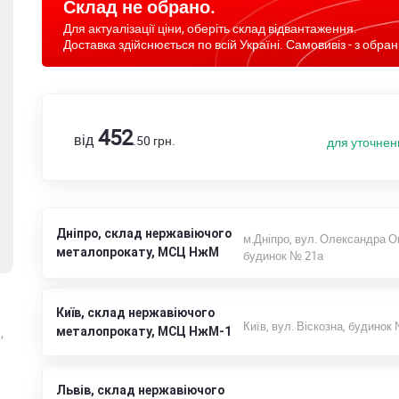
Склад не обрано.
Для актуалізації ціни, оберіть склад відвантаження.
Доставка здійснюється по всій Україні. Самовивіз - з обран
452
від
.50
грн.
для уточнен
Дніпро, склад нержавіючого
м.Дніпро, вул. Олександра О
металопрокату, МСЦ НжМ
будинок № 21а
Київ, склад нержавіючого
Київ, вул. Віскозна, будинок
металопрокату, МСЦ НжМ-1
,
Львів, склад нержавіючого