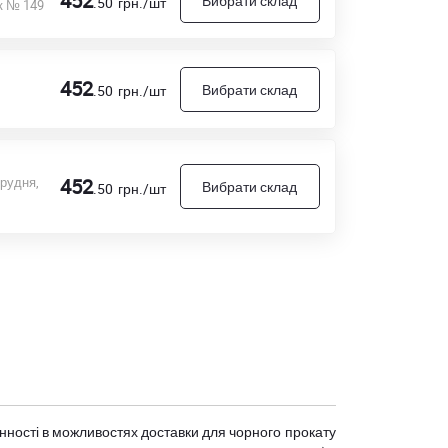
452
Вибрати склад
.50
грн./шт
к № 149
452
Вибрати склад
.50
грн./шт
грудня,
452
Вибрати склад
.50
грн./шт
мінності в можливостях доставки для чорного прокату