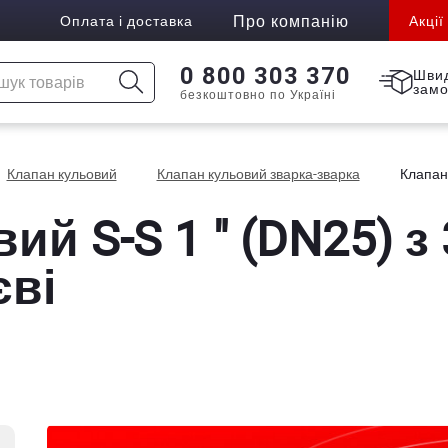
Про компанію
Оплата і доставка
Акції
0 800 303 370
Шви
зам
безкоштовно по Україні
Клапан кульовий
Клапан кульовий зварка-зварка
Клапан 
й S-S 1 " (DN25) з 3
єві