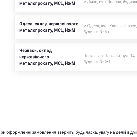
м.Львів, вул. Зелена, будино
металопрокату, МСЦ НжМ
Одеса, склад нержавіючого
м.Одеса, вул. Київське шосе,
металопрокату, МСЦ НжМ
будинок № 5а
Черкаси, склад
Черкаська, Черкаси, вул. 14 
нержавіючого
будинок № 6/1
металопрокату, МСЦ НжМ
при оформленні замовлення зверніть, будь ласка, увагу на деякі від