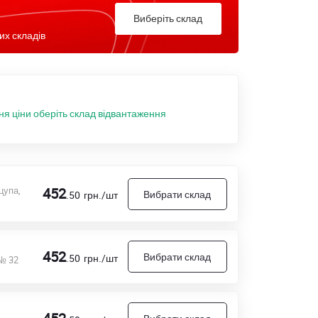
Виберіть склад
их складів
ня ціни оберіть склад відвантаження
цупа,
452
Вибрати склад
.50
грн./шт
452
Вибрати склад
.50
грн./шт
 № 32