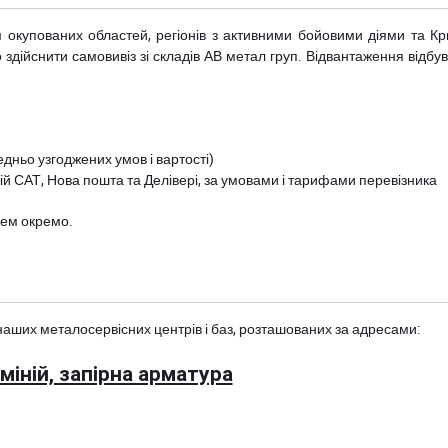
рім окупованих областей, регіонів з активними бойовими діями та К
дійснити самовивіз зі складів АВ метал груп. Відвантаження відбува
дньо узгоджених умов і вартості)
й САТ, Нова пошта та Делівері, за умовами і тарифами перевізника
цем окремо.
наших металосервісних центрів і баз, розташованих за адресами:
іній, запірна арматура