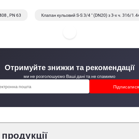
408 , PN 63
Клапан кульовий S-S 3/4 " (DN20) з 3-х ч. 316/1.
4/304L
Клапан кульовий S-S 3" (DN80) з 3-х ч. 316/1.4408 , A
Отримуйте знижки та рекомендації
ми не розголошуємо Ваші дані та не спамимо
 продукції