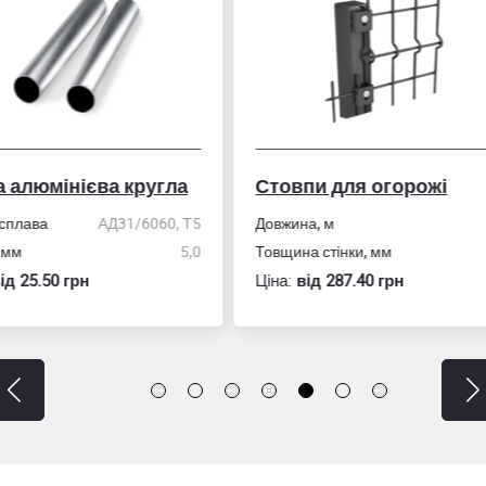
впи для огорожі
Рулетка вимірювальн
ина, м
2,0
ина стінки, мм
1,5
Розмір
10м
:
вiд 287.40 грн
Ціна:
вiд 60.10 грн