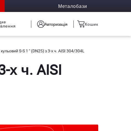
Металобази
дке
Авторизація
Кошик
овлення
кульовий S-S 1 " (DN25) з 3-х ч. AISI 304/304L
-х ч. AISI