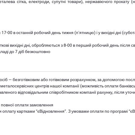
металева сітка, електроди, супутні товари), нержавіючого прокату 
 17-00 в останній робочий день тижня (пʼятницю) і у вихідні дні (суб
ткові вихідні дні, обробляються з 8-00 в перший робочий день після с
ладі до 7 діб безкоштовно
осіб — безготівковим або готівковим розрахунком, за допомогою посл
 металосервісних центрів нашої компанії (можливість оплати банківс
авленого відповідальним співробітником компанії рахунку, після уточ
и повної оплати замовлення
и оплату картками “єВідновлення”. З умовами оплати по програмі “