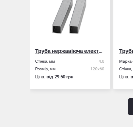
Труба нержавіюча електрозварна профільна
Труба алюмінієва кругла
Сто
4,0
Марка сплава
АД31/6060, Т5
Довж
120х60
Стінка, мм
5,0
Товщ
Ціна:
вiд 25.50 грн
Ціна