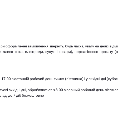
при оформленні замовлення зверніть, будь ласка, увагу на деякі від
металева сітка, електроди, супутні товари), нержавіючого прокату 
 17-00 в останній робочий день тижня (пʼятницю) і у вихідні дні (суб
ткові вихідні дні, обробляються з 8-00 в перший робочий день після с
ладі до 7 діб безкоштовно