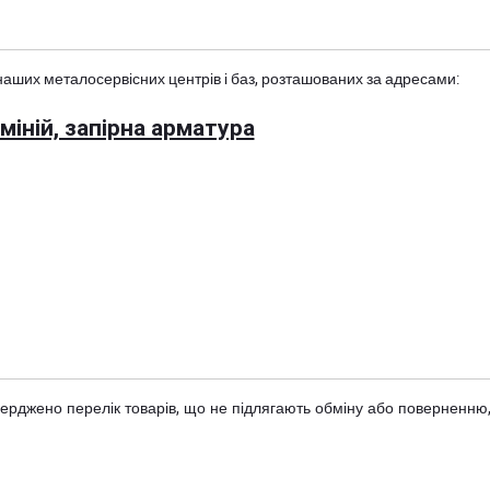
наших металосервісних центрів і баз, розташованих за адресами:
іній, запірна арматура
тверджено
перелік товарів
, що не підлягають обміну або поверненню,