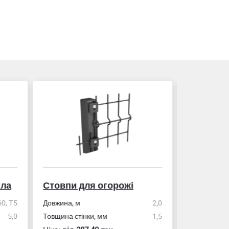
гла
Стовпи для огорожі
Рулетка
0, Т5
Довжина, м
2,0
5,0
Товщина стінки, мм
1,5
Розмір