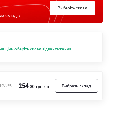
Виберіть склад
их складів
ня ціни оберіть склад відвантаження
грудня,
254
Вибрати склад
.00
грн./шт