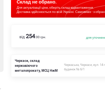
Склад не обрано.
Для актуалізації ціни, оберіть склад відвантаження.
Доставка здійснюється по всій Україні. Самовивіз - з обран
254
від
.00
грн.
для уточнен
Черкаси, склад
Черкаська, Черкаси, вул. 14 
нержавіючого
будинок № 6/1
металопрокату, МСЦ НжМ
,