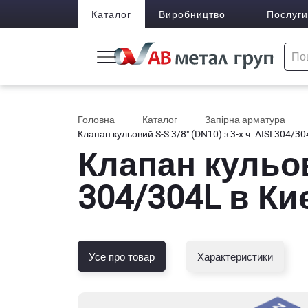
Каталог
Виробництво
Послуги
Головна
Каталог
Запірна арматура
Клапан кульовий S-S 3/8" (DN10) з 3-х ч. AISI 304/30
Клапан кульови
304/304L в Ки
Усе про товар
Характеристики