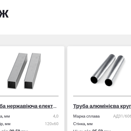
ож
Труба нержавіюча електрозварна профільна
Труба алюмінієва кру
ка, мм
4,0
Марка сплава
АД31/606
ір, мм
120х60
Стінка, мм