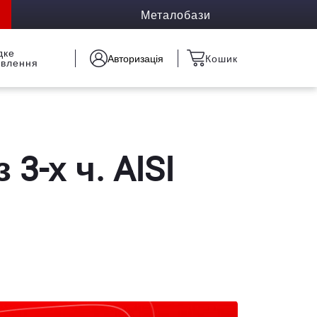
Металобази
дке
Авторизація
Кошик
овлення
3-х ч. AISI