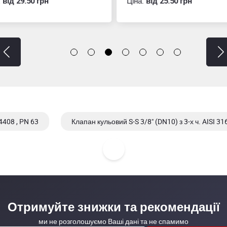
:
вiд 29.50 грн
Ціна:
вiд 25.50 грн
4408 , PN 63
Клапан кульовий S-S 3/8" (DN10) з 3-х ч. AISI 
08 , AWH
Клапан кульовий S-S 1/4" (DN8) з 3-х ч. AISI 304/30
Отримуйте знижки та рекомендації
ми не розголошуємо Ваші дані та не спамимо