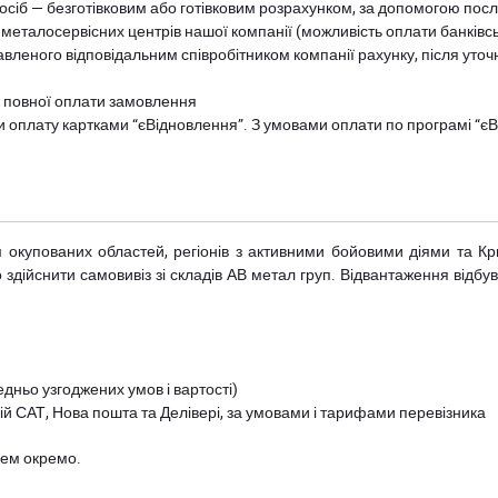
осіб — безготівковим або готівковим розрахунком, за допомогою посл
 металосервісних центрів нашої компанії (можливість оплати банківс
авленого відповідальним співробітником компанії рахунку, після уточ
и повної оплати замовлення
и оплату картками “єВідновлення”. З умовами оплати по програмі “
рім окупованих областей, регіонів з активними бойовими діями та К
дійснити самовивіз зі складів АВ метал груп. Відвантаження відбува
дньо узгоджених умов і вартості)
й САТ, Нова пошта та Делівері, за умовами і тарифами перевізника
цем окремо.