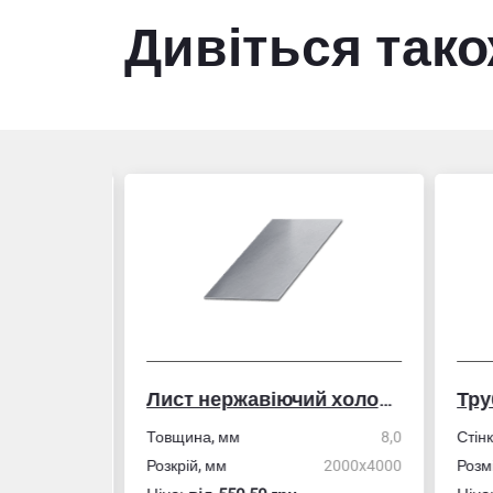
Дивіться так
Лист нержавіючий холоднокатаний
50,0
Товщина, мм
8,0
Стін
4,0
Розкрій, мм
2000x4000
Розм