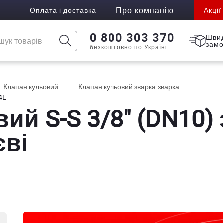
Про компанію
Оплата і доставка
Акції
0 800 303 370
Шви
зам
безкоштовно по Україні
Клапан кульовий
Клапан кульовий зварка-зварка
4L
й S-S 3/8" (DN10) з 
єві