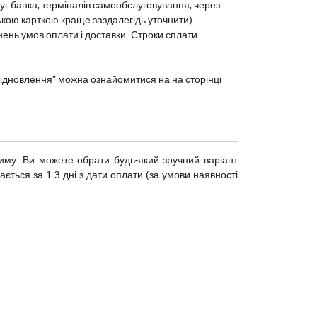
уг банка, терміналів самообслуговування, через
ькою карткою краще заздалегідь уточнити)
нень умов оплати і доставки. Строки сплати
єВідновлення” можна ознайомитися на
на сторінці
риму. Ви можете обрати будь-який зручний варіант
ється за 1-3 дні з дати оплати (за умови наявності