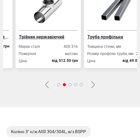
Трійник нержавіючий
Труба профільна
Марка сталі
AISI 316
Товщина стінки, мм
2,0
Поверхня
матова
Розмір профілю труби, мм
20х20
Ціна:
Ціна:
вiд 512.50 грн
вiд 49.80 грн
Коліно 3" н/ж AISI 304/304L, в/з BSPP