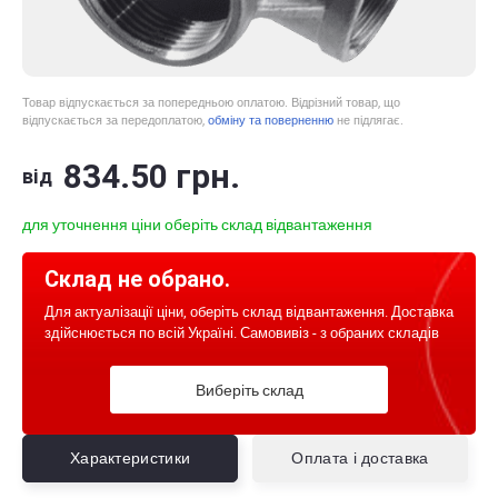
Товар відпускається за попередньою оплатою. Відрізний товар, що
відпускається за передоплатою,
обміну та поверненню
не підлягає.
834
.50
грн.
від
для уточнення ціни оберіть склад відвантаження
Склад не обрано.
Для актуалізації ціни, оберіть склад відвантаження. Доставка
здійснюється по всій Україні. Самовивіз - з обраних складів
Виберіть склад
Характеристики
Оплата і доставка