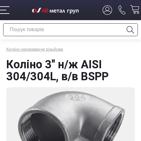
Коліно нержавіюче різьбове
Коліно 3" н/ж AISI
304/304L, в/в BSPP