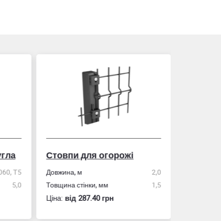
гла
Стовпи для огорожі
Рулетка
0, Т5
Довжина, м
2,0
5,0
Товщина стінки, мм
1,5
Розмір
Ціна:
вiд 287.40 грн
Ціна:
вiд 60