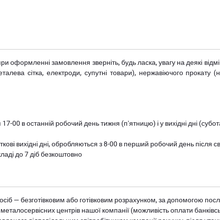
при оформленні замовлення зверніть, будь ласка, увагу на деякі від
металева сітка, електроди, супутні товари), нержавіючого прокату 
 17-00 в останній робочий день тижня (пʼятницю) і у вихідні дні (суб
ткові вихідні дні, обробляються з 8-00 в перший робочий день після с
ладі до 7 діб безкоштовно
осіб — безготівковим або готівковим розрахунком, за допомогою посл
 металосервісних центрів нашої компанії (можливість оплати банківс