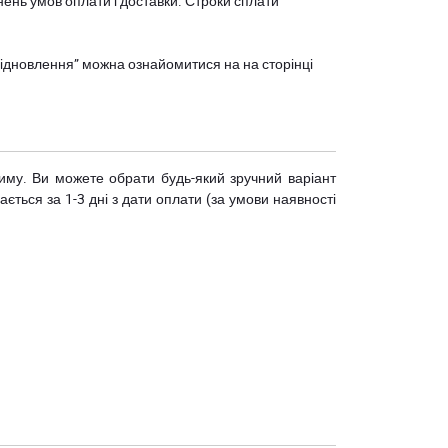
нень умов оплати і доставки. Строки сплати
єВідновлення” можна ознайомитися на
на сторінці
риму. Ви можете обрати будь-який зручний варіант
ється за 1-3 дні з дати оплати (за умови наявності