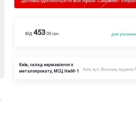
Доставка здійснюється по всій Україні. Самовивіз - з обран
453
від
.00
грн.
для уточнен
Київ, склад нержавіючого
Київ, вул. Віскозна, будинок
металопрокату, МСЦ НжМ-1
,