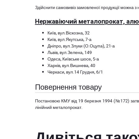
Здійснити самовивіз замовленої продукції можна з 
Нержавіючий металопрокат, алюм
Київ, вул.Віскозна, 32
Київ, вул.Якутська, 7-а
Дніпро, вул.Злуки (О.Оцупа), 21-а
Львів, вул.Зелена, 149
Одеса, Київське шосе, 5-а
Харків, вул.Вишнева, 40
Черкаси, вул.14 Грудня, 6/1
Повернення товару
Постановою КМУ від 19 березня 1994 (№172) за
лінійний металопрокат.
Дивіться так