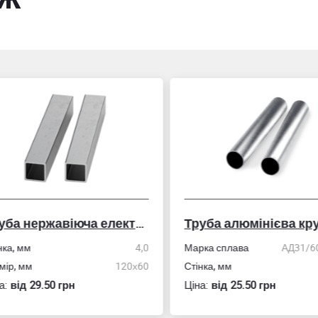
Труба нержавіюча електрозварна профільна
Труба алюмінієва кру
ка, мм
4,0
Марка сплава
АД31/606
ір, мм
120х60
Стінка, мм
:
вiд 29.50 грн
Ціна:
вiд 25.50 грн