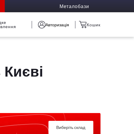
Металобази
дке
Авторизація
Кошик
овлення
 Києві
Виберіть склад