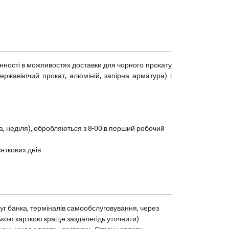
мінності в можливостях доставки для чорного прокату
(нержавіючий прокат, алюміній, запірна арматура) і
ота, неділя), обробляються з 8-00 в перший робочий
вяткових днів
уг банка, терміналів самообслуговування, через
ькою карткою краще заздалегідь уточнити)