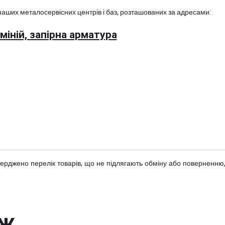
наших металосервісних центрів і баз, розташованих за адресами:
іній, запірна арматура
тверджено
перелік товарів
, що не підлягають обміну або поверненню,
ож