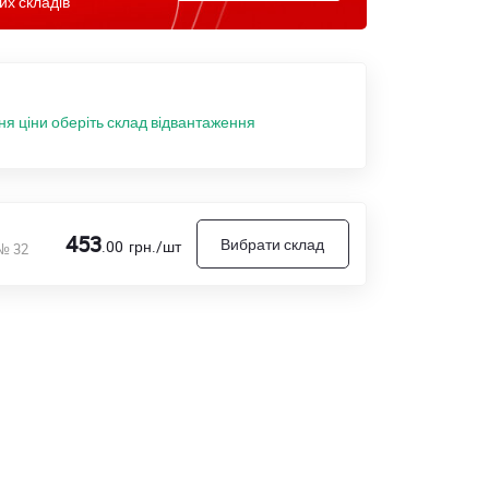
их складів
ня ціни оберіть склад відвантаження
453
Вибрати склад
.00
грн./шт
 № 32