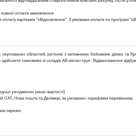
авленого відповідальним співробітником компанії рахунку, після уточ
и повної оплати замовлення
и оплату картками “єВідновлення”. З умовами оплати по програмі “
рім окупованих областей, регіонів з активними бойовими діями та К
дійснити самовивіз зі складів АВ метал груп. Відвантаження відбува
дньо узгоджених умов і вартості)
й САТ, Нова пошта та Делівері, за умовами і тарифами перевізника
цем окремо.