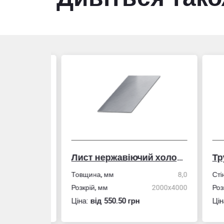
Лист нержавіючий холоднокатаний
50,0
Товщина, мм
8,0
Стін
4,0
Розкрій, мм
2000x4000
Розм
Ціна:
вiд 550.50 грн
Ціна