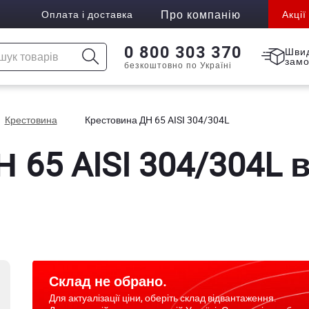
Про компанію
Оплата і доставка
Акції
0 800 303 370
Шви
зам
безкоштовно по Україні
Крестовина
Крестовина ДН 65 AISI 304/304L
 65 AISI 304/304L в
Склад не обрано.
Для актуалізації ціни, оберіть склад відвантаження.