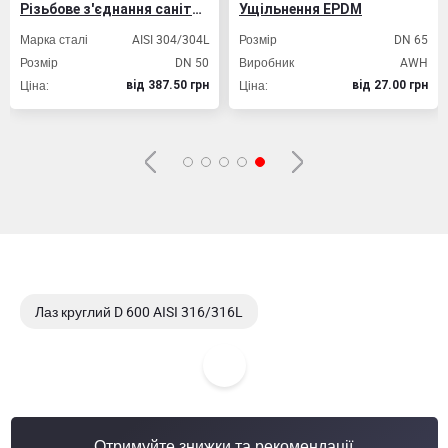
Різьбове з'єднання санітарне DIN
Ущільнення EPDM
Марка сталі
AISI 304/304L
Розмір
DN 65
Розмір
DN 50
Виробник
AWH
Ціна:
Ціна:
вiд 387.50 грн
вiд 27.00 грн
Лаз круглий D 600 AISI 316/316L
Лаз круглий D 300 AISI 304/304L
Лаз круглий D 500 AISI 304/304L
Отримуйте знижки та рекомендації