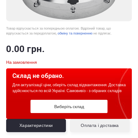
Товар відпускається за попередньою оплатою. Відрізний товар, що
відпускається за передоплатою,
обміну та поверненню
не підлягає.
0
.00
грн.
На замовлення
Склад не обрано.
Для актуалізації ціни, оберіть склад відвантаження. Доставка
здійснюється по всій Україні. Самовивіз - з обраних складів
Виберіть склад
Характеристики
Оплата і доставка