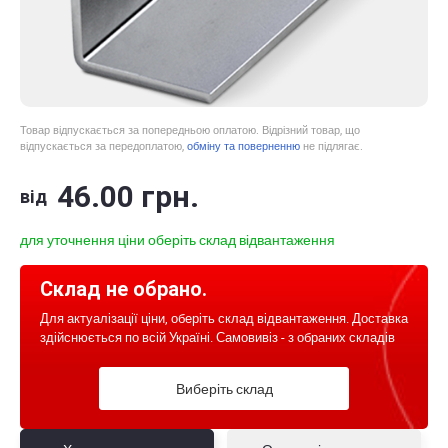
Товар відпускається за попередньою оплатою. Відрізний товар, що
відпускається за передоплатою,
обміну та поверненню
не підлягає.
46
.00
грн.
від
для уточнення ціни оберіть склад відвантаження
Склад не обрано.
Для актуалізації ціни, оберіть склад відвантаження. Доставка
здійснюється по всій Україні. Самовивіз - з обраних складів
Виберіть склад