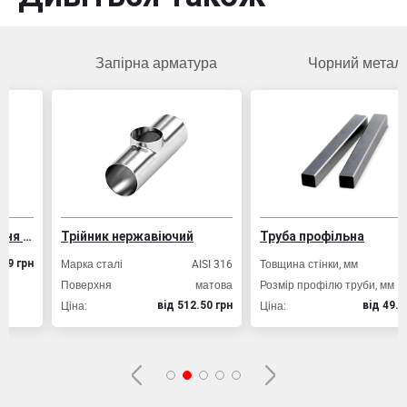
Запірна арматура
Чорний метал
укцій
Трійник нержавіючий
Труба профільна
Марка сталі
AISI 316
Товщина стінки, мм
2,0
н
Поверхня
матова
Розмір профілю труби, мм
20х20
Ціна:
Ціна:
вiд 512.50 грн
вiд 49.80 грн