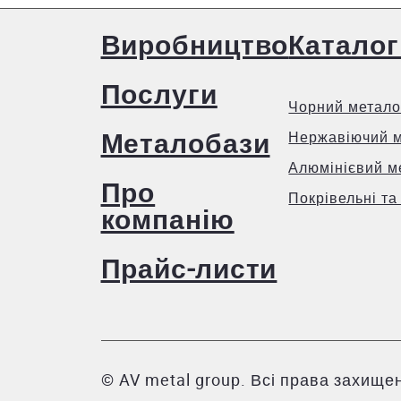
Виробництво
Каталог
Послуги
Чорний метало
Металобази
Нержавіючий 
Алюмінієвий м
Про
Покрівельні та
компанію
Прайс-листи
© AV metal group. Всі права захищен