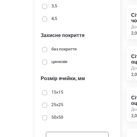
3,5
Сі
4,5
чо
До
2,0
Захисне покриття
без покриття
Сі
цинкове
оц
До
2,0
Розмір ячейки, мм
15х15
Сі
оц
25х25
До
2,0
50х50