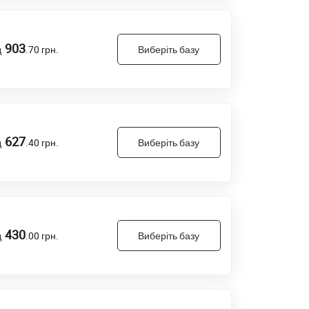
903
д
.70
грн.
Виберіть базу
627
д
.40
грн.
Виберіть базу
430
д
.00
грн.
Виберіть базу