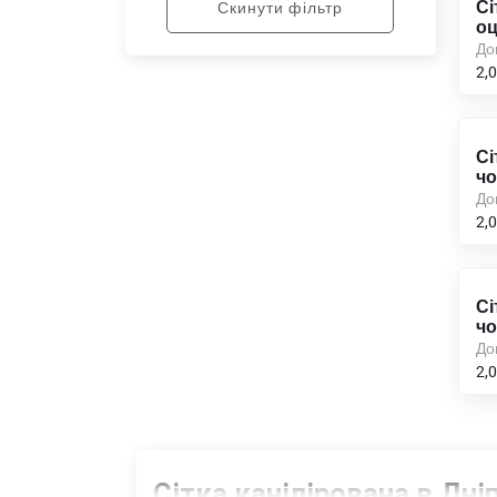
Сі
Скинути фільтр
оц
До
2,0
Сі
чо
До
2,0
Сі
чо
До
2,0
Сітка канілірована в Дніп