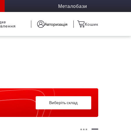
Металобази
дке
Авторизація
Кошик
овлення
Виберіть склад