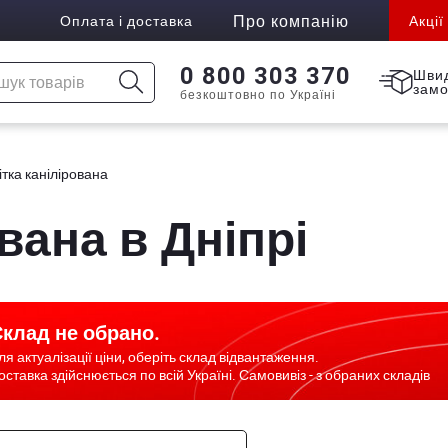
Про компанію
Оплата і доставка
Акції
0 800 303 370
Шви
зам
безкоштовно по Україні
ітка канілірована
вана в Дніпрі
клад не обрано.
ля актуалізації ціни, оберіть склад відвантаження.
оставка здійснюється по всій Україні. Самовивіз - з обраних складів