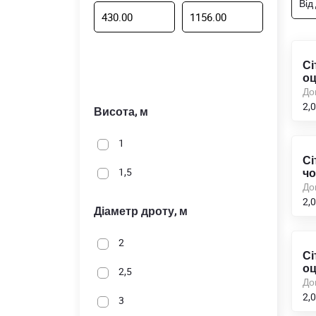
Від
Сі
оц
До
2,0
Висота, м
1
Сі
1,5
чо
До
2,0
Діаметр дроту, м
2
Сі
оц
2,5
До
2,0
3