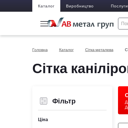
Каталог
Виробництво
Послуги
Головна
Каталог
Сітка металева
С
Сітка каніліро
С
Фільтр
Д
Д
Ціна