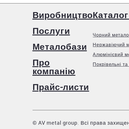
Виробництво
Каталог
Послуги
Чорний метало
Металобази
Нержавіючий 
Алюмінієвий м
Про
Покрівельні та
компанію
Прайс-листи
© AV metal group. Всі права захищен