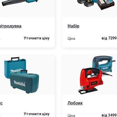
ітродувка
Набір
а
Ціна
Уточнити цiну
від 7299
йс
Лобзик
а
Уточнити цiну
Ціна
від 3499