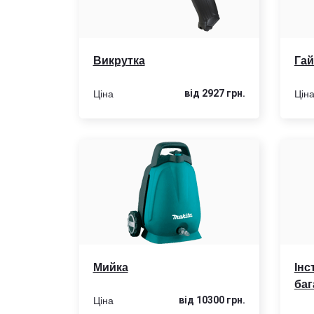
Викрутка
Гай
Ціна
Цін
від 2927 грн.
Мийка
Інс
баг
Ціна
від 10300 грн.