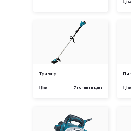
Цін
Тример
Пи
Ціна
Цін
Уточнити цiну