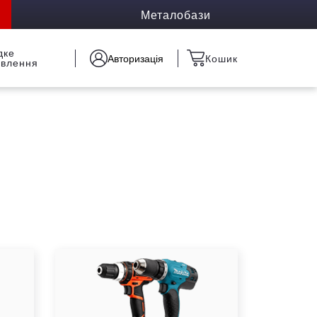
Металобази
дке
Авторизація
Кошик
овлення