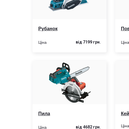
Рубанок
Пов
Ціна
Цін
від 7199 грн.
Пила
Ке
Цін
Ціна
від 4682 грн.