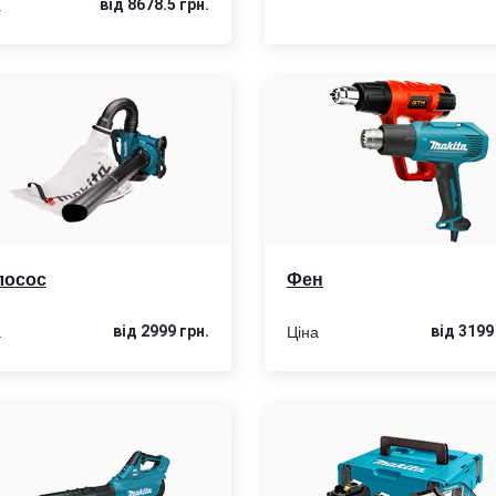
а
від 8678.5 грн.
лосос
Фен
а
Ціна
від 2999 грн.
від 3199