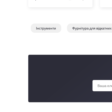
Інструменти
Фурнітура для відкатних 
Круг пелюстковий
Петля
Ві