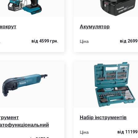
кокрут
Акумулятор
а
Ціна
від 4599 грн.
від 2699
трумент
Набір інструментів
атофункціональний
Ціна
від 11199