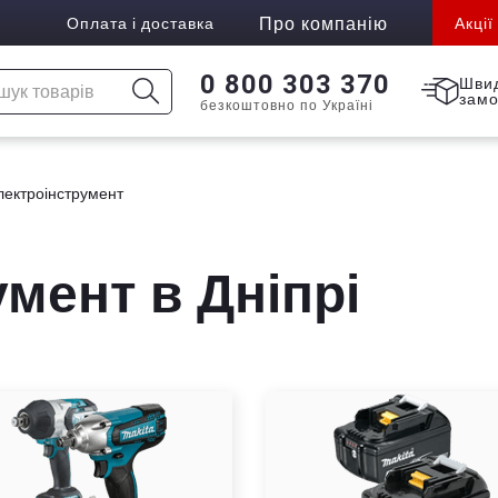
Про компанію
Оплата і доставка
Акції
0 800 303 370
Шви
зам
безкоштовно по Україні
лектроінструмент
мент в Дніпрі