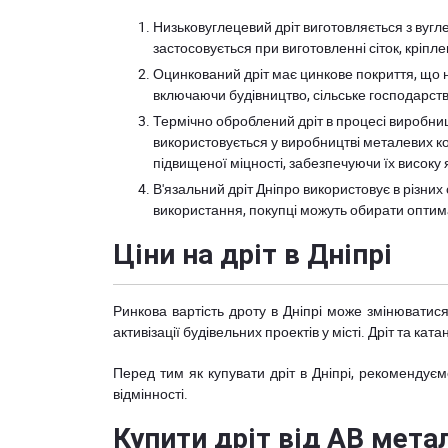
Низьковуглецевий дріт виготовляється з вугл
застосовується при виготовленні сіток, кріпл
Оцинкований дріт має цинкове покриття, що на
включаючи будівництво, сільське господарств
Термічно оброблений дріт в процесі виробницт
використовується у виробництві металевих кон
підвищеної міцності, забезпечуючи їх високу як
В'язальний дріт Дніпро використовує в різних
використання, покупці можуть обирати оптима
Ціни на дріт в Дніпрі
Ринкова вартість дроту в Дніпрі може змінюватися
активізації будівельних проектів у місті. Дріт та ка
Перед тим як купувати дріт в Дніпрі, рекомендуєм
відмінності.
Купити дріт від АВ метал