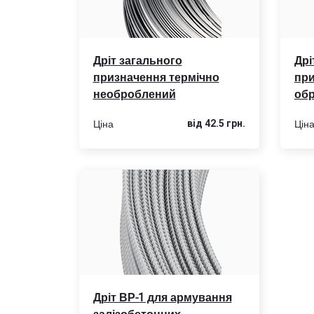
Дріт загального
Дрі
призначення термічно
при
необроблений
об
Ціна
Цін
від 42.5 грн.
Дріт ВР-1 для армування