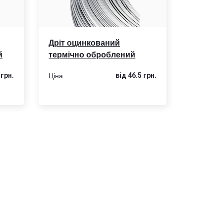
Дріт оцинкований
й
термічно оброблений
Ціна
 грн.
від 46.5 грн.