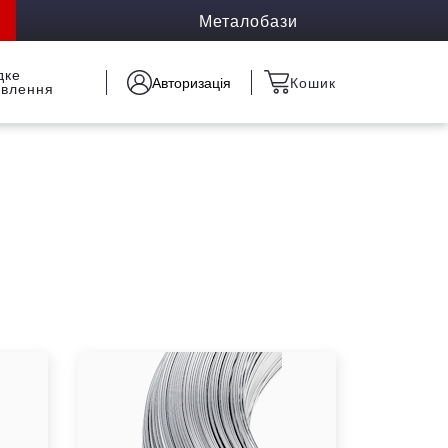
Металобази
дке
Авторизація
Кошик
овлення