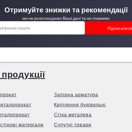
Отримуйте знижки та рекомендації
ми не розголошуємо Ваші дані та не спамимо
 продукції
прокат
Запірна арматура
металопрокат
Кріплення будівельні
еталопрокат
Сітка металева
 стінові матеріали
Супутні товари