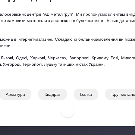
талосервісних центрів “АВ метал груп“. Ми пропонуємо клієнтам вигі
ете замовити матеріали з доставкою в будь-яке місто. Більш детально
го можна в інтернет-магазині. Складаючи онлайн-замовлення ви може
нижки.
Львові, Одесі, Харкові, Черкасах, Запоріжжі, Кривому Розі, Микола
Ужгороді, Тернополі, Луцьку та інших містах України.
Арматура
Квадрат
Балка
Круг метал