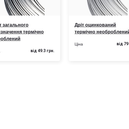
т загального
Дріт оцинкований
значення термічно
термічно необроблени
роблений
Ціна
від 79
а
від 49.3 грн.