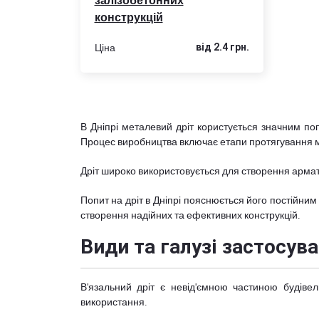
залізобетонних
конструкцій
Ціна
від 2.4 грн.
В Дніпрі металевий дріт користується значним по
Процес виробництва включає етапи протягування ме
Дріт широко використовується для створення армату
Попит на дріт в Дніпрі пояснюється його постійним
створення надійних та ефективних конструкцій.
Види та галузі застосув
В'язальний дріт є невід'ємною частиною будівел
використання.