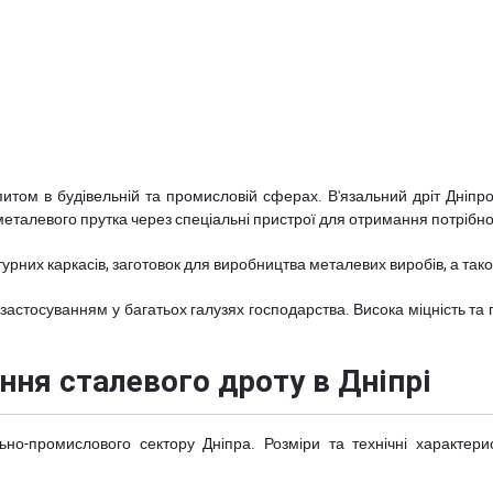
питом в будівельній та промисловій сферах. В'язальний дріт Дніпро
талевого прутка через спеціальні пристрої для отримання потрібно
рних каркасів, заготовок для виробництва металевих виробів, а також
 застосуванням у багатьох галузях господарства. Висока міцність та
ання сталевого дроту в Дніпрі
ьно-промислового сектору Дніпра. Розміри та технічні характер