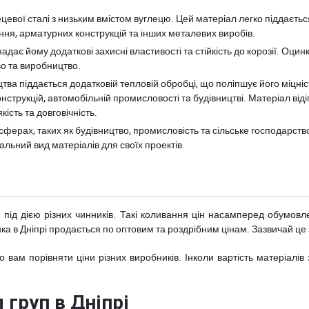
ецевої сталі з низьким вмістом вуглецю. Цей матеріал легко піддаєт
ення, арматурних конструкцій та інших металевих виробів.
дає йому додаткові захисні властивості та стійкість до корозії. Оцин
о та виробництво.
ва піддається додатковій тепловій обробці, що поліпшує його міцніст
струкцій, автомобільній промисловості та будівництві. Матеріал віді
ість та довговічність.
 сферах, таких як будівництво, промисловість та сільське господарств
льний вид матеріалів для своїх проектів.
 під дією різних чинників. Такі коливання цін насамперед обумовле
танка в Дніпрі продається по оптовим та роздрібним цінам. Зазвичай це 
о вам порівняти ціни різних виробників. Інколи вартість матеріал
 груп в Дніпрі