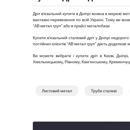
Дріт в'язальний купити в Дніпрі можна в мережі ме
вантажні перевезення по всій Україні. Тому ви мож
“АВ метал груп” або в прайсі металобази.
Купити в'язальний сталевий дріт у Дніпрі недоро
постійних клієнтів “АВ метал груп” діють додаткові з
Ви можете вибрати і купити дріт в Києві, Дніпрі, 
Хмельницькому, Рівному, Кам'янському, Кременчуці, 
Листовий метал
Труби сталеві
Кутник
Смуга
Швелер