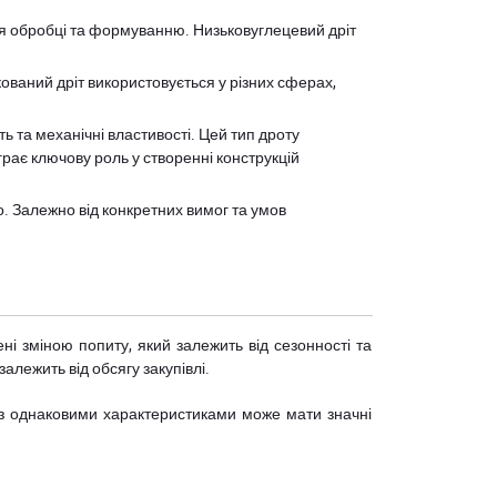
ься обробці та формуванню. Низьковуглецевий дріт
кований дріт використовується у різних сферах,
ь та механічні властивості. Цей тип дроту
грає ключову роль у створенні конструкцій
о. Залежно від конкретних вимог та умов
ні зміною попиту, який залежить від сезонності та
залежить від обсягу закупівлі.
ів з однаковими характеристиками може мати значні