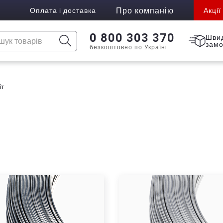
Про компанію
Оплата і доставка
Акції
0 800 303 370
Шви
зам
безкоштовно по Україні
іт