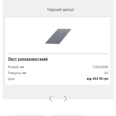
Чорний метал
Лист холоднокатаний
Т
Розкрій, мм
1250х2500
Д
Товщина, мм
3,0
Т
Ціна:
Ц
вiд 453.90 грн