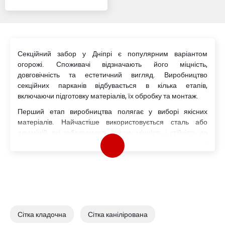
Секційний забор у Дніпрі є популярним варіантом
огорожі. Споживачі відзначають його міцність,
довговічність та естетичний вигляд. Виробництво
секційних парканів відбувається в кілька етапів,
включаючи підготовку матеріалів, їх обробку та монтаж.
Перший етап виробництва полягає у виборі якісних
матеріалів. Найчастіше використовується сталь або
алюміній, які забезпечують високу міцність і стійкість до
зовнішніх впливів. Металеві листи або прути нарізаються
на необхідні розміри, після чого їх очищають від бруду та
іржі. Наступним кроком є зварювання окремих елементів
у секції. Зварювання виконується автоматизованими або
напівавтоматичними зварювальними апаратами, що
забезпечує точність і надійність з’єднань.
Після зварювання секції піддаються додатковій обробці
Сітка кладочна
Сітка канілірована
для захисту від корозії. Це може бути гаряче цинкування