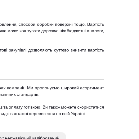
отовлення, способи обробки поверхні тощо. Вартість
, яка може коштувати дорожче ніж бюджетні аналоги,
ві закупівлі дозволяють суттєво знизити вартість
нтрах компанії. Ми пропонуємо широкий асортимент
чизняних стандартів.
 та оплату готівкою. Ви також можете скористатися
идкі вантажні перевезення по всій Україні.
уг нержавіючий калібрований