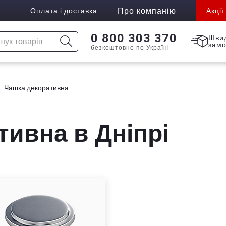
Про компанію
Оплата і доставка
Акції
0 800 303 370
Шви
зам
безкоштовно по Україні
Чашка декоративна
ивна в Дніпрі