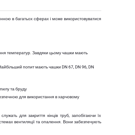
інною в багатьох сферах і може використовуватися
вання температур. Завдяки цьому чашки мають
 Найбільший попит мають чашки DN 67, DN 96, DN
 пилу та бруду
ї безпечною для використання в харчовому
служать для закриття кінців труб, запобігаючи їх
стемах вентиляції та опалення. Вони забезпечують