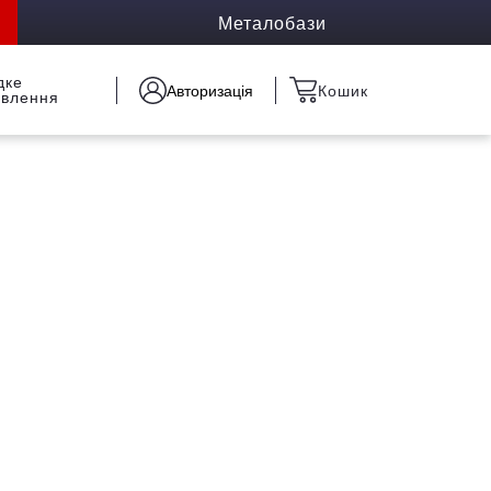
Металобази
дке
Авторизація
Кошик
овлення