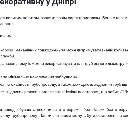
екоративну у Дніпрі
ься великим попитом, завдяки своїм характеристикам. Вона є незам
аднання.
ивних:
 до корозії і механічних пошкоджень та може витримувати значні коли
н служби
іапазоні, тому їх можно використовувати для труб різного діаметру.
ня та мінімальне накопичення забруднень
ті та охайності трубопроводу, а також захищають з'єднання труб від
є шкідливих речовин і має високі гігієнічні властивості, що робить ї
проводів бувають двох типів: з отвором і без. Чашки без отвору 
гляду трубопроводу. Чашки з отвором можуть бути встановлені в си