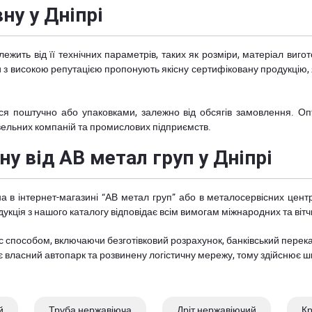
ну у Дніпрі
ежить від її технічних параметрів, таких як розміри, матеріал виг
ди з високою репутацією пропонують якісну сертифіковану продукцію
 поштучно або упаковками, залежно від обсягів замовлення. Опто
івельних компаній та промислових підприємств.
у від АВ метал груп у Дніпрі
а в інтернет-магазині “АВ метал груп” або в металосервісних це
дукція з нашого каталогу відповідає всім вимогам міжнародних та віт
 способом, включаючи безготівковий розрахунок, банківський переказ
є власний автопарк та розвинену логістичну мережу, тому здійснює шв
й
Труба нержавіюча
Дріт нержавіючий
Кр