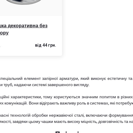
ка декоративна без
вору
а
від 44 грн.
спеціальний елемент запірної арматури, який виконує естетичну та 
ни труб, надаючи системі завершеного вигляду.
ційні характеристики, тому користуються значним попитом в різних
 комунікацій. Вони відіграють важливу роль в системах, які потребу
часні технологій обробки нержавіючої сталі, включаючи формування
ості, завдяки цьому чашки мають високу міцність, довговічність та на