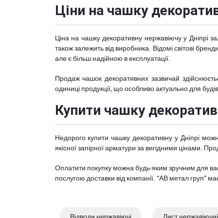
Ціни на чашку декоратив
Ціна на чашку декоративну нержавіючу у Дніпрі зал
також залежить від виробника. Відомі світові брен
але є більш надійною в експлуатації.
Продаж чашок декоративних зазвичай здійснюється
одиниці продукції, що особливо актуально для буд
Купити чашку декоративн
Недорого купити чашку декоративну у Дніпрі можн
якісної запірної арматури за вигідними цінами. Про
Оплатити покупку можна будь-яким зручним для вас
послугою доставки від компанії. “АВ метал груп” ма
Відводи нержавіючі
Лист нержавіючи