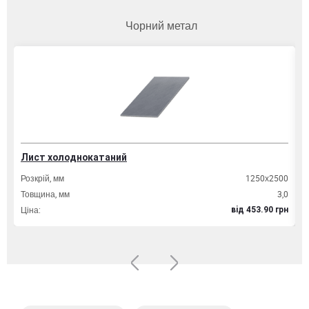
Чорний метал
Лист холоднокатаний
Т
Розкрій, мм
1250х2500
Д
Товщина, мм
3,0
Т
Ціна:
Ц
вiд 453.90 грн