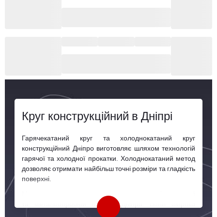
Круг конструкційний в Дніпрі
Гарячекатаний круг та холоднокатаний круг
конструкційний Дніпро виготовляє шляхом технологій
гарячої та холодної прокатки. Холоднокатаний метод
дозволяє отримати найбільш точні розміри та гладкість
поверхні.
Металеві круги є невід'ємною складовою в будівельній
та металообробній галузях Дніпра. Вони широко
використовуються для виробництва каркасів, валів, та