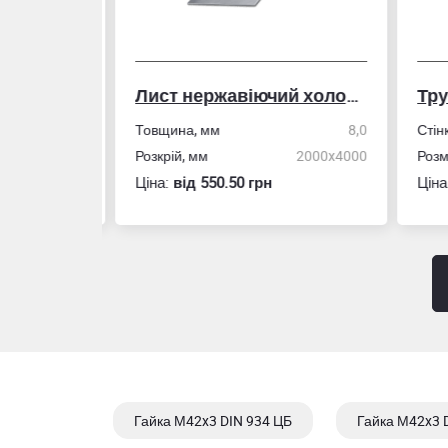
Лист нержавіючий холоднокатаний
50,0
Товщина, мм
8,0
Стін
4,0
Розкрій, мм
2000x4000
Розм
Ціна:
вiд 550.50 грн
Ціна
Гайка М42x3 DIN 934 ЦБ
Гайка М42x3 