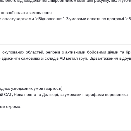
авленого відповідальним співробітником компанії рахунку, після уточ
и повної оплати замовлення
и оплату картками “єВідновлення”. З умовами оплати по програмі “
рім окупованих областей, регіонів з активними бойовими діями та К
дійснити самовивіз зі складів АВ метал груп. Відвантаження відбува
дньо узгоджених умов і вартості)
й САТ, Нова пошта та Делівері, за умовами і тарифами перевізника
цем окремо.