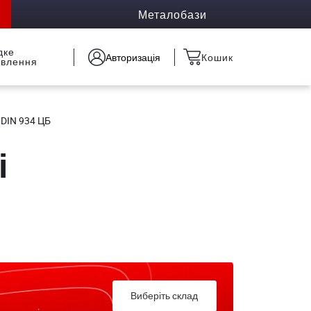
Металобази
дке
Авторизація
Кошик
овлення
 DIN 934 ЦБ
і
Виберіть склад