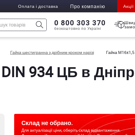
Про компанію
Оплата і доставка
Акції
0 800 303 370
Шви
зам
безкоштовно по Україні
Гайка шестигранна з дрібним кроком нарізі
Гайка М16x1,5
 DIN 934 ЦБ в Дніпр
Склад не обрано.
Для актуалізації ціни, оберіть склад відвантаження.