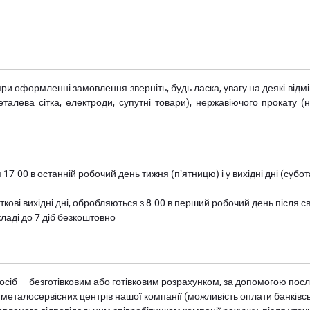
при оформленні замовлення зверніть, будь ласка, увагу на деякі від
металева сітка, електроди, супутні товари), нержавіючого прокату 
 17-00 в останній робочий день тижня (пʼятницю) і у вихідні дні (суб
ткові вихідні дні, обробляються з 8-00 в перший робочий день після с
ладі до 7 діб безкоштовно
осіб — безготівковим або готівковим розрахунком, за допомогою посл
 металосервісних центрів нашої компанії (можливість оплати банківс