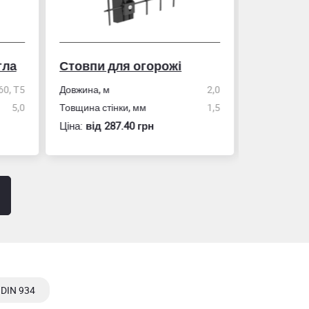
гла
Стовпи для огорожі
Рулетка
0, Т5
Довжина, м
2,0
5,0
Товщина стінки, мм
1,5
Розмір
Ціна:
вiд 287.40 грн
Ціна:
вiд 60
 DIN 934