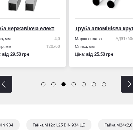
Труба нержавіюча електрозварна профільна
Труба алюмінієва кру
ка, мм
4,0
Марка сплава
АД31/606
ір, мм
120х60
Стінка, мм
:
вiд 29.50 грн
Ціна:
вiд 25.50 грн
DIN 934
Гайка М12х1,25 DIN 934 ЦБ
Гайка М24x2,0