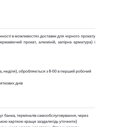
мінності в можливостях доставки для чорного прокату
(нержавіючий прокат, алюміній, запірна арматура) і
ота, неділя), обробляються з 8-00 в перший робочий
вяткових днів
уг банка, терміналів самообслуговування, через
ькою карткою краще заздалегідь уточнити)