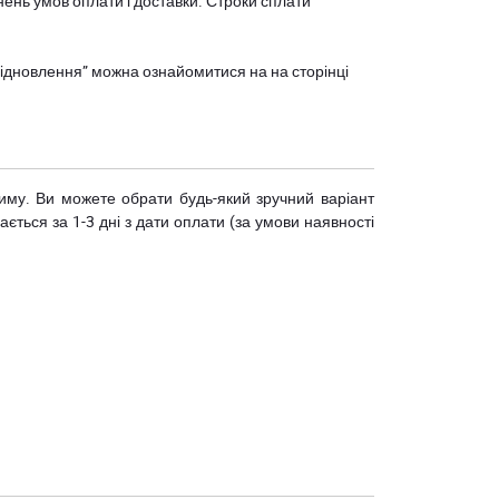
нень умов оплати і доставки. Строки сплати
єВідновлення” можна ознайомитися на
на сторінці
риму. Ви можете обрати будь-який зручний варіант
ється за 1-3 дні з дати оплати (за умови наявності