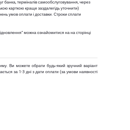
уг банка, терміналів самообслуговування, через
ькою карткою краще заздалегідь уточнити)
нень умов оплати і доставки. Строки сплати
єВідновлення” можна ознайомитися на
на сторінці
риму. Ви можете обрати будь-який зручний варіант
ється за 1-3 дні з дати оплати (за умови наявності