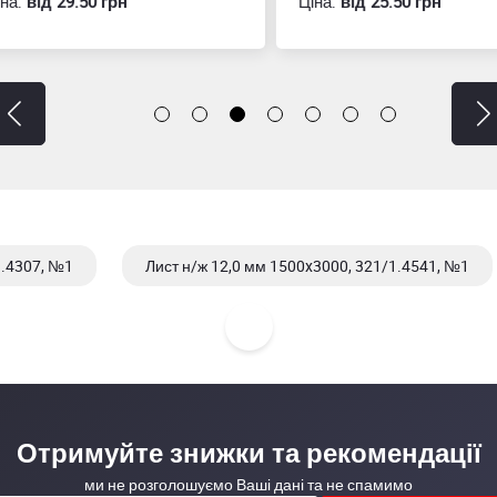
:
вiд 29.50 грн
Ціна:
вiд 25.50 грн
1.4307, №1
Лист н/ж 12,0 мм 1500x3000, 321/1.4541, №1
1.4404, №1
Лист н/ж 16,0 мм 1500x3000, 321/1.4541, №1
Отримуйте знижки та рекомендації
ми не розголошуємо Ваші дані та не спамимо