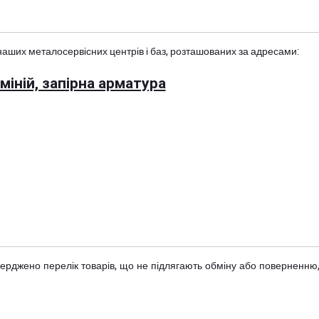
наших металосервісних центрів і баз, розташованих за адресами:
іній, запірна арматура
тверджено
перелік товарів
, що не підлягають обміну або поверненню,