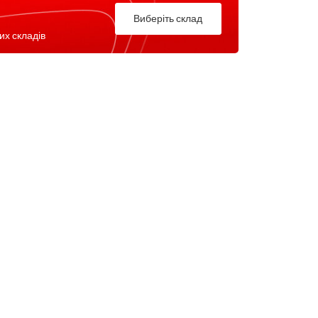
Виберіть склад
их складів