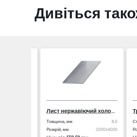
Дивіться так
Лист нержавіючий холоднокатаний
50,0
Товщина, мм
8,0
Стін
4,0
Розкрій, мм
2000x4000
Розм