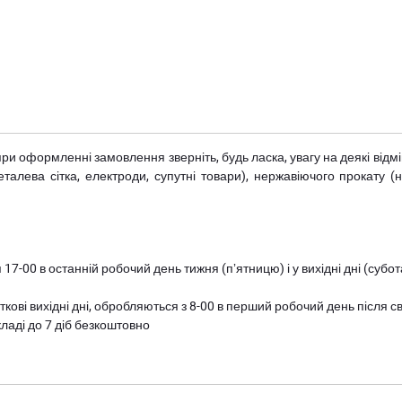
при оформленні замовлення зверніть, будь ласка, увагу на деякі від
металева сітка, електроди, супутні товари), нержавіючого прокату 
 17-00 в останній робочий день тижня (пʼятницю) і у вихідні дні (суб
ткові вихідні дні, обробляються з 8-00 в перший робочий день після с
ладі до 7 діб безкоштовно