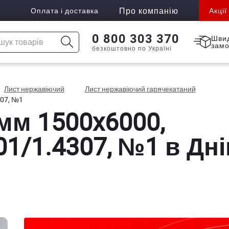
Про компанію
Оплата і доставка
Акції
0 800 303 370
Шви
зам
безкоштовно по Україні
Лист нержавіючий
Лист нержавіючий гарячекатаний
307, №1
 мм 1500x6000,
01/1.4307, №1 в Дні