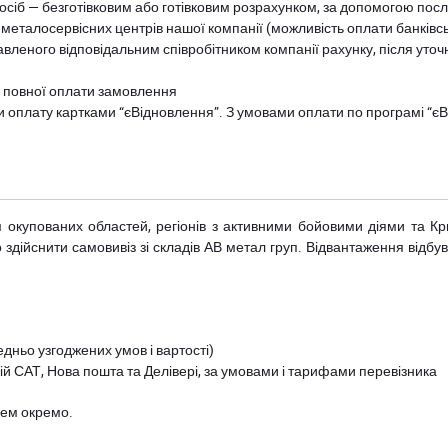
осіб — безготівковим або готівковим розрахунком, за допомогою посл
 металосервісних центрів нашої компанії (можливість оплати банківс
авленого відповідальним співробітником компанії рахунку, після уточ
и повної оплати замовлення
и оплату картками “єВідновлення”. З умовами оплати по програмі “
рім окупованих областей, регіонів з активними бойовими діями та К
дійснити самовивіз зі складів АВ метал груп. Відвантаження відбува
дньо узгоджених умов і вартості)
й САТ, Нова пошта та Делівері, за умовами і тарифами перевізника
цем окремо.