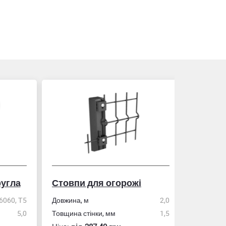
гла
Стовпи для огорожі
Рулетка
0, Т5
Довжина, м
2,0
5,0
Товщина стінки, мм
1,5
Розмір