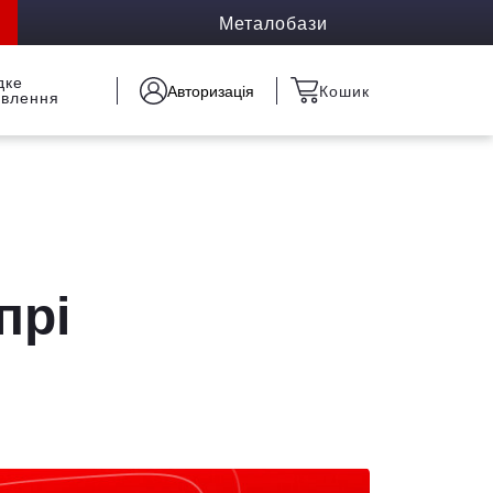
Металобази
дке
Авторизація
Кошик
овлення
прі