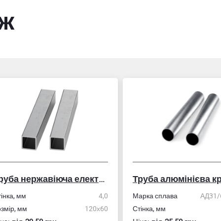
ож
Труба нержавіюча електрозварна профільна
Труба алюмінієва кру
ка, мм
4,0
Марка сплава
АД31/606
ір, мм
120х60
Стінка, мм