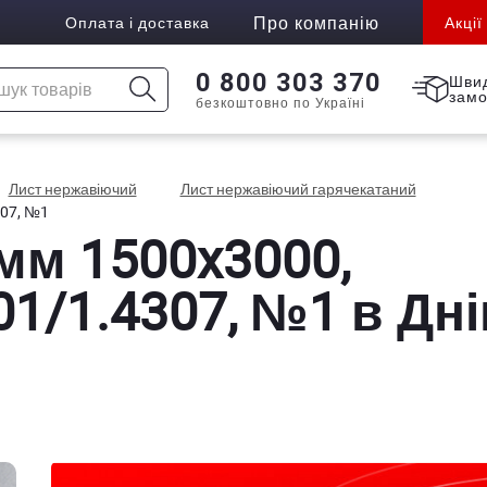
Про компанію
Оплата і доставка
Акції
0 800 303 370
Шви
зам
безкоштовно по Україні
Лист нержавіючий
Лист нержавіючий гарячекатаний
307, №1
 мм 1500x3000,
01/1.4307, №1 в Дні