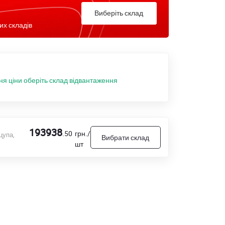
Виберіть склад
их складів
ня ціни оберіть склад відвантаження
193938
.50
грн./
цупа,
Вибрати склад
шт