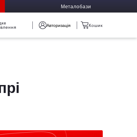
Металобази
дке
Авторизація
Кошик
овлення
прі