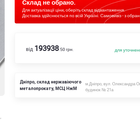
Склад не обрано.
Для актуалізації ціни, оберіть склад відвантаження.
Доставка здійснюється по всій Україні. Самовивіз - з обран
193938
від
.50
грн.
для уточнен
Дніпро, склад нержавіючого
м.Дніпро, вул. Олександра О
металопрокату, МСЦ НжМ
будинок № 21а
,