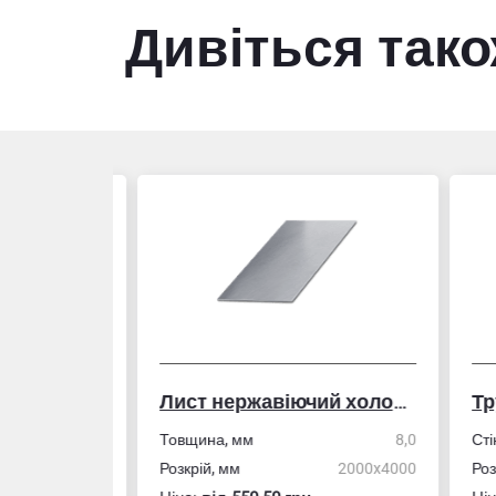
Дивіться так
Лист нержавіючий холоднокатаний
50,0
Товщина, мм
8,0
Стін
4,0
Розкрій, мм
2000x4000
Розм