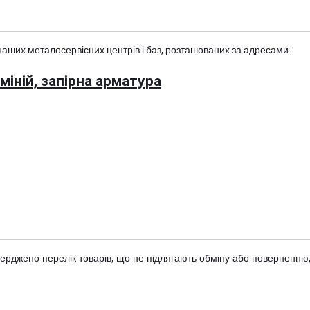
наших металосервісних центрів і баз, розташованих за адресами:
іній, запірна арматура
тверджено
перелік товарів
, що не підлягають обміну або поверненню,