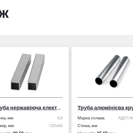
ож
Труба нержавіюча електрозварна профільна
Труба алюмінієва кру
ка, мм
4,0
Марка сплава
АД31/606
ір, мм
120х60
Стінка, мм