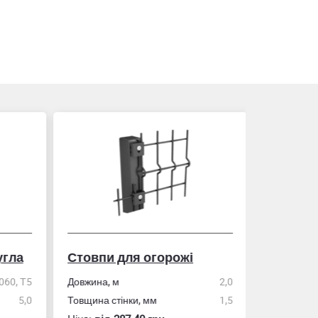
гла
Стовпи для огорожі
Рулетка
0, Т5
Довжина, м
2,0
5,0
Товщина стінки, мм
1,5
Розмір