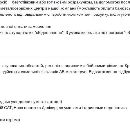
осіб — безготівковим або готівковим розрахунком, за допомогою посл
 металосервісних центрів нашої компанії (можливість оплати банківс
авленого відповідальним співробітником компанії рахунку, після уточ
и повної оплати замовлення
и оплату картками “єВідновлення”. З умовами оплати по програмі “
рім окупованих областей, регіонів з активними бойовими діями та К
дійснити самовивіз зі складів АВ метал груп. Відвантаження відбува
дньо узгоджених умов і вартості)
й САТ, Нова пошта та Делівері, за умовами і тарифами перевізника
цем окремо.