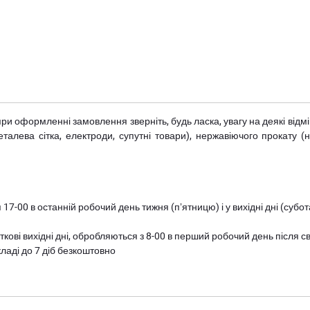
при оформленні замовлення зверніть, будь ласка, увагу на деякі від
металева сітка, електроди, супутні товари), нержавіючого прокату 
 17-00 в останній робочий день тижня (пʼятницю) і у вихідні дні (суб
ткові вихідні дні, обробляються з 8-00 в перший робочий день після с
ладі до 7 діб безкоштовно