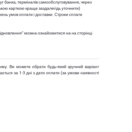
уг банка, терміналів самообслуговування, через
ькою карткою краще заздалегідь уточнити)
нень умов оплати і доставки. Строки сплати
єВідновлення” можна ознайомитися на
на сторінці
риму. Ви можете обрати будь-який зручний варіант
ється за 1-3 дні з дати оплати (за умови наявності