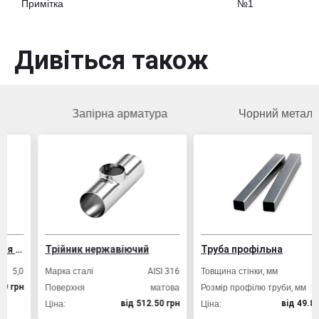
Примітка
№1
Дивіться також
Запірна арматура
Чорний метал
Трійник нержавіючий
Труба профільна
Марка сталі
AISI 316
Товщина стінки, мм
2,0
Поверхня
матова
Розмір профілю труби, мм
20х20
Ціна:
Ціна:
вiд 512.50 грн
вiд 49.80 грн