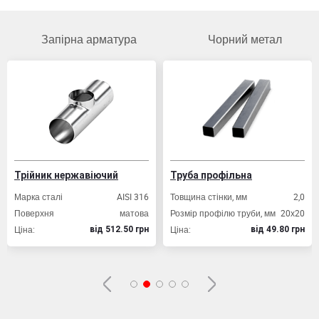
Запірна арматура
Чорний метал
Трійник нержавіючий
Труба профільна
Марка сталі
AISI 316
Товщина стінки, мм
2,0
Поверхня
матова
Розмір профілю труби, мм
20х20
Ціна:
Ціна:
вiд 512.50 грн
вiд 49.80 грн