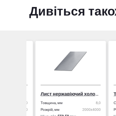
Дивіться так
Лист нержавіючий холоднокатаний
50,0
Товщина, мм
8,0
Стін
4,0
Розкрій, мм
2000x4000
Розм