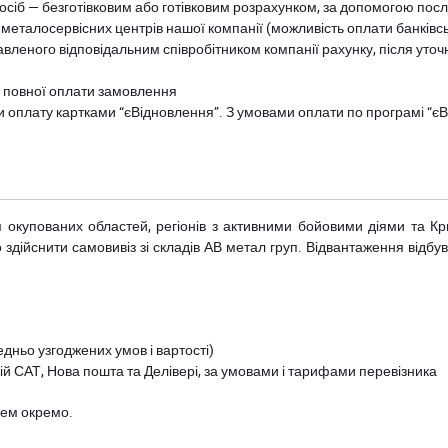
осіб — безготівковим або готівковим розрахунком, за допомогою посл
 металосервісних центрів нашої компанії (можливість оплати банківс
авленого відповідальним співробітником компанії рахунку, після уточ
и повної оплати замовлення
и оплату картками “єВідновлення”. З умовами оплати по програмі “
рім окупованих областей, регіонів з активними бойовими діями та К
дійснити самовивіз зі складів АВ метал груп. Відвантаження відбува
дньо узгоджених умов і вартості)
й САТ, Нова пошта та Делівері, за умовами і тарифами перевізника
цем окремо.