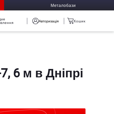
Металобази
дке
Авторизація
Кошик
овлення
7, 6 м в Дніпрі