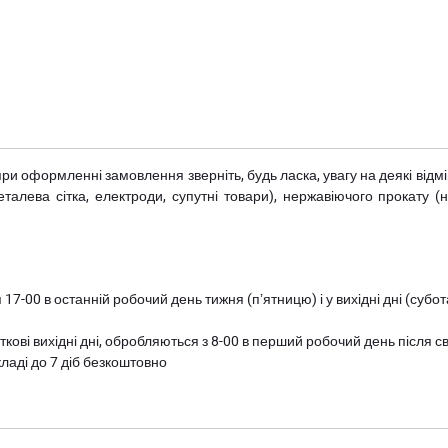
при оформленні замовлення зверніть, будь ласка, увагу на деякі від
металева сітка, електроди, супутні товари), нержавіючого прокату 
 17-00 в останній робочий день тижня (пʼятницю) і у вихідні дні (суб
ткові вихідні дні, обробляються з 8-00 в перший робочий день після с
ладі до 7 діб безкоштовно