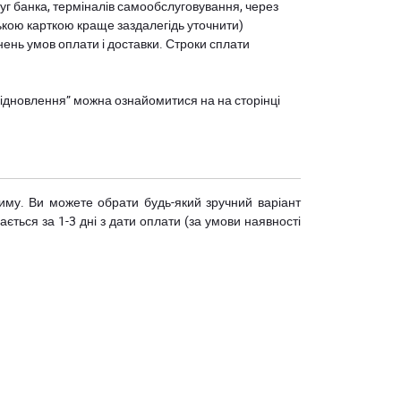
уг банка, терміналів самообслуговування, через
ькою карткою краще заздалегідь уточнити)
нень умов оплати і доставки. Строки сплати
єВідновлення” можна ознайомитися на
на сторінці
риму. Ви можете обрати будь-який зручний варіант
ється за 1-3 дні з дати оплати (за умови наявності