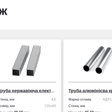
ож
Труба нержавіюча електрозварна профільна
Труба алюмінієва кру
ка, мм
4,0
Марка сплава
АД31/606
ір, мм
120х60
Стінка, мм