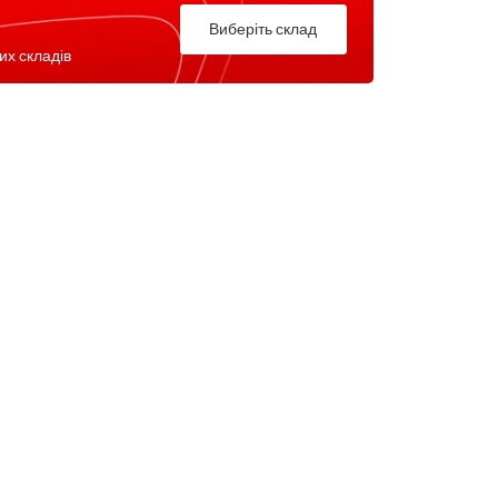
Виберіть склад
их складів