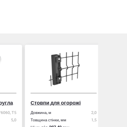
гла
Стовпи для огорожі
Рулетка
0, Т5
Довжина, м
2,0
5,0
Товщина стінки, мм
1,5
Розмір