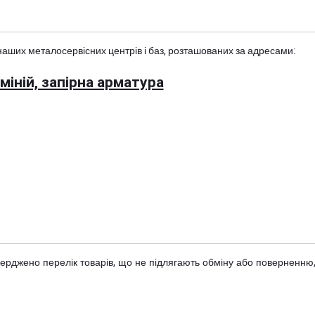
наших металосервісних центрів і баз, розташованих за адресами:
іній, запірна арматура
тверджено
перелік товарів
, що не підлягають обміну або поверненню,