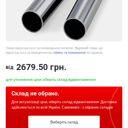
Товар відпускається за попередньою оплатою. Відрізний товар, що
відпускається за передоплатою,
обміну та поверненню
не підлягає.
2679
.50
грн.
від
для уточнення ціни оберіть склад відвантаження
Склад не обрано.
Для актуалізації ціни, оберіть склад відвантаження. Доставка
здійснюється по всій Україні. Самовивіз - з обраних складів
Виберіть склад