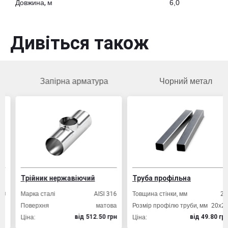
Довжина, м
6,0
Дивіться також
Запірна арматура
Чорний метал
Трійник нержавіючий
Труба профільна
Марка сталі
AISI 316
Товщина стінки, мм
2,0
Поверхня
матова
Розмір профілю труби, мм
20х20
Ціна:
Ціна:
вiд 512.50 грн
вiд 49.80 грн