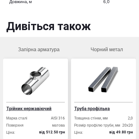
Довжина, м
6,0
Дивіться також
Запірна арматура
Чорний метал
Трійник нержавіючий
Труба профільна
Марка сталі
AISI 316
Товщина стінки, мм
2,0
Поверхня
матова
Розмір профілю труби, мм
20х20
Ціна:
Ціна:
вiд 512.50 грн
вiд 49.80 грн