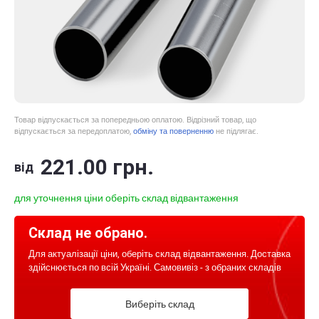
Товар відпускається за попередньою оплатою. Відрізний товар, що
відпускається за передоплатою,
обміну та поверненню
не підлягає.
221
.00
грн.
від
для уточнення ціни оберіть склад відвантаження
Склад не обрано.
Для актуалізації ціни, оберіть склад відвантаження. Доставка
здійснюється по всій Україні. Самовивіз - з обраних складів
Виберіть склад