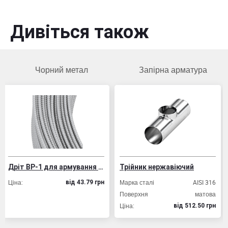
Дивіться також
орний метал
Запірна арматура
Чор
Дріт ВР-1 для армування залізобетонних конструкцій
Трійник нержавіючий
Труба проф
Марка сталі
AISI 316
Товщина стінк
вiд 43.79 грн
Поверхня
матова
Розмір профі
Ціна:
Ціна:
вiд 512.50 грн