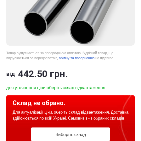
Товар відпускається за попередньою оплатою. Відрізний товар, що
відпускається за передоплатою,
обміну та поверненню
не підлягає.
442
.50
грн.
від
для уточнення ціни оберіть склад відвантаження
Склад не обрано.
Для актуалізації ціни, оберіть склад відвантаження. Доставка
здійснюється по всій Україні. Самовивіз - з обраних складів
Виберіть склад