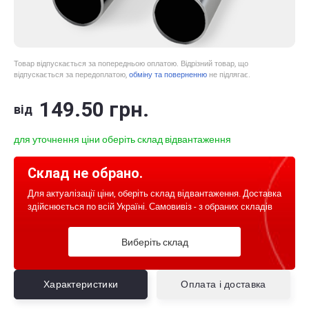
Товар відпускається за попередньою оплатою. Відрізний товар, що
відпускається за передоплатою,
обміну та поверненню
не підлягає.
149
.50
грн.
від
для уточнення ціни оберіть склад відвантаження
Склад не обрано.
Для актуалізації ціни, оберіть склад відвантаження. Доставка
здійснюється по всій Україні. Самовивіз - з обраних складів
Виберіть склад
Характеристики
Оплата і доставка