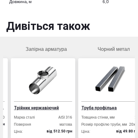
Довжина, м
6,0
Дивіться також
Запірна арматура
Чорний метал
Трійник нержавіючий
Труба профільна
Марка сталі
AISI 316
Товщина стінки, мм
2,0
Поверхня
матова
Розмір профілю труби, мм
20х20
Ціна:
Ціна:
вiд 512.50 грн
вiд 49.80 грн