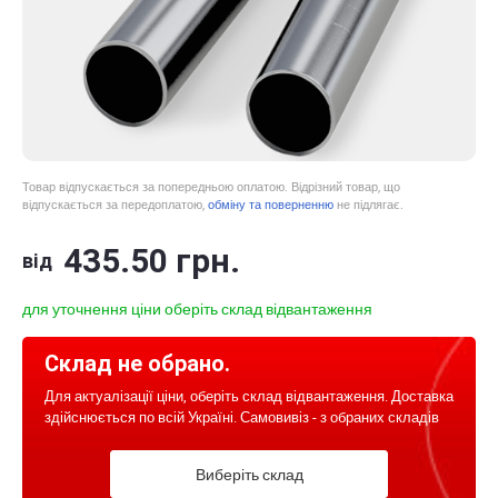
Товар відпускається за попередньою оплатою. Відрізний товар, що
відпускається за передоплатою,
обміну та поверненню
не підлягає.
435
.50
грн.
від
для уточнення ціни оберіть склад відвантаження
Склад не обрано.
Для актуалізації ціни, оберіть склад відвантаження. Доставка
здійснюється по всій Україні. Самовивіз - з обраних складів
Виберіть склад