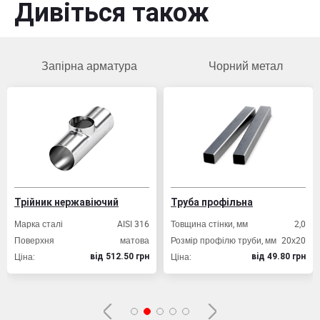
Дивіться також
Запірна арматура
Чорний метал
Трійник нержавіючий
Труба профільна
Марка сталі
AISI 316
Товщина стінки, мм
2,0
Поверхня
матова
Розмір профілю труби, мм
20х20
Ціна:
Ціна:
вiд 512.50 грн
вiд 49.80 грн