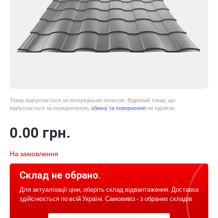
Товар відпускається за попередньою оплатою. Відрізний товар, що
відпускається за передоплатою,
обміну та поверненню
не підлягає.
0
.00
грн.
На замовлення
Склад не обрано.
Для актуалізації ціни, оберіть склад відвантаження. Доставка
здійснюється по всій Україні. Самовивіз - з обраних складів