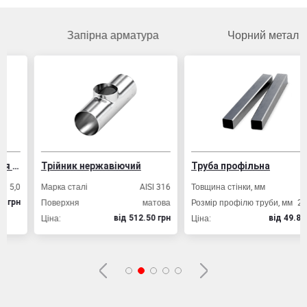
Запірна арматура
Чорний метал
Трійник нержавіючий
Труба профільна
Марка сталі
AISI 316
Товщина стінки, мм
2,0
Поверхня
матова
Розмір профілю труби, мм
20х20
Ціна:
Ціна:
вiд 512.50 грн
вiд 49.80 грн