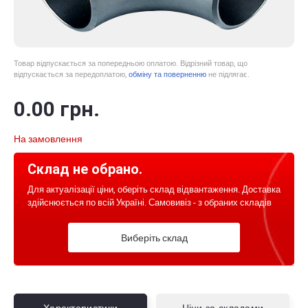
Товар відпускається за попередньою оплатою. Відрізний товар, що
відпускається за передоплатою,
обміну та поверненню
не підлягає.
0
.00
грн.
На замовлення
Склад не обрано.
Для актуалізації ціни, оберіть склад відвантаження. Доставка
здійснюється по всій Україні. Самовивіз - з обраних складів
Виберіть склад