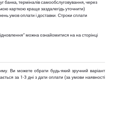
уг банка, терміналів самообслуговування, через
ькою карткою краще заздалегідь уточнити)
нень умов оплати і доставки. Строки сплати
єВідновлення” можна ознайомитися на
на сторінці
риму. Ви можете обрати будь-який зручний варіант
ється за 1-3 дні з дати оплати (за умови наявності