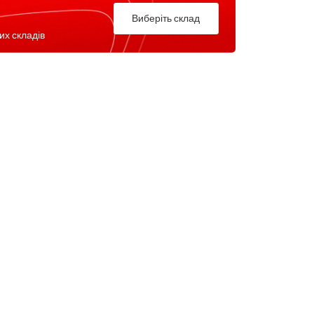
Виберіть склад
их складів