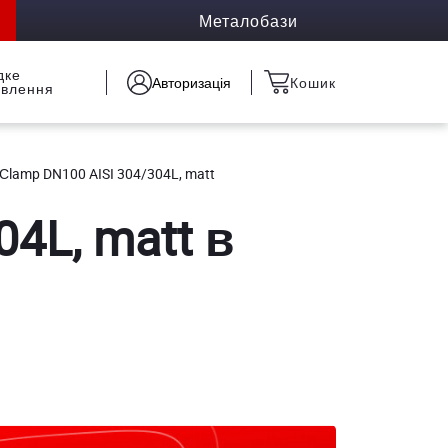
Металобази
дке
Авторизація
Кошик
овлення
Сlamp DN100 AISI 304/304L, matt
4L, matt в