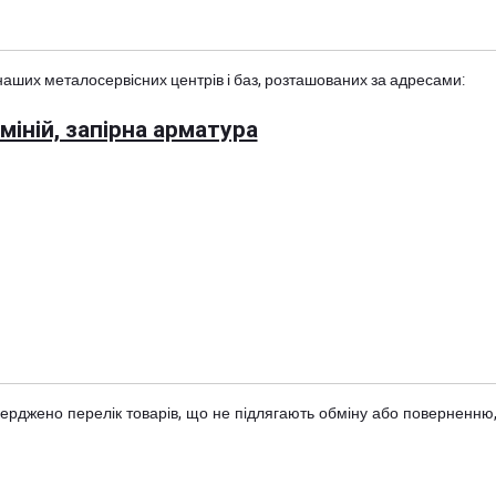
наших металосервісних центрів і баз, розташованих за адресами:
іній, запірна арматура
тверджено
перелік товарів
, що не підлягають обміну або поверненню,