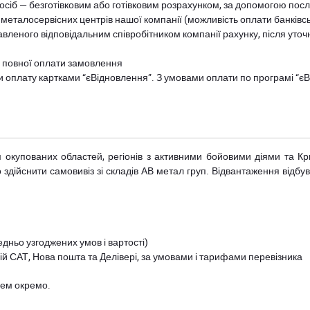
осіб — безготівковим або готівковим розрахунком, за допомогою посл
 металосервісних центрів нашої компанії (можливість оплати банківс
авленого відповідальним співробітником компанії рахунку, після уточ
и повної оплати замовлення
и оплату картками “єВідновлення”. З умовами оплати по програмі “
рім окупованих областей, регіонів з активними бойовими діями та К
дійснити самовивіз зі складів АВ метал груп. Відвантаження відбува
дньо узгоджених умов і вартості)
й САТ, Нова пошта та Делівері, за умовами і тарифами перевізника
цем окремо.