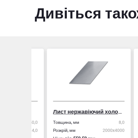
Дивіться так
Лист нержавіючий холоднокатаний
50,0
Товщина, мм
8,0
Стін
4,0
Розкрій, мм
2000x4000
Розм