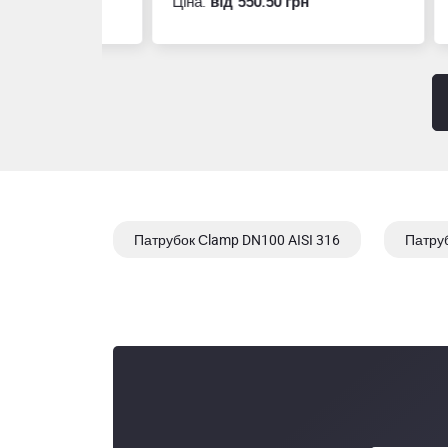
Ціна:
вiд 550.50 грн
Ціна
Патрубок Сlamp DN100 AISI 316
Патруб
Патрубок Сlamp DN 10 316/1.4401, 2/01