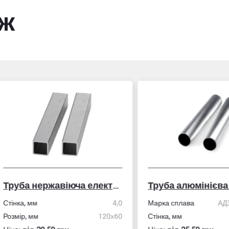
ож
Труба нержавіюча електрозварна профільна
Труба алюмінієва кру
ка, мм
4,0
Марка сплава
АД31/606
ір, мм
120х60
Стінка, мм