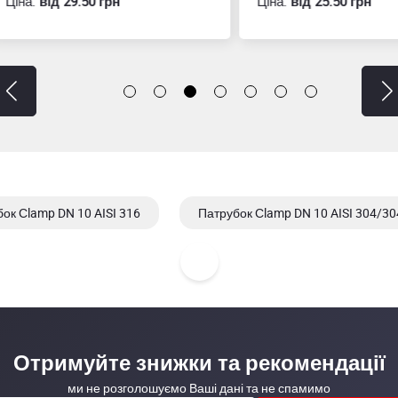
:
вiд 29.50 грн
Ціна:
вiд 25.50 грн
ок Сlamp DN 10 AISI 316
Патрубок Сlamp DN 10 AISI 304/30
Отримуйте знижки та рекомендації
ми не розголошуємо Ваші дані та не спамимо