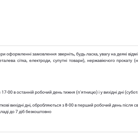
при оформленні замовлення зверніть, будь ласка, увагу на деякі від
металева сітка, електроди, супутні товари), нержавіючого прокату 
 17-00 в останній робочий день тижня (пʼятницю) і у вихідні дні (суб
ткові вихідні дні, обробляються з 8-00 в перший робочий день після с
ладі до 7 діб безкоштовно