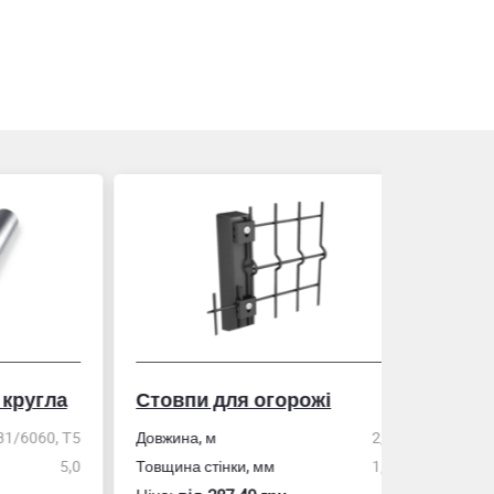
гла
Стовпи для огорожі
Рулетка
0, Т5
Довжина, м
2,0
5,0
Товщина стінки, мм
1,5
Розмір