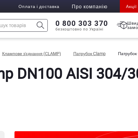
Про компанію
Оплата і доставка
Акції
0 800 303 370
Шви
зам
безкоштовно по Україні
Клампове з'єднання (CLAMP)
Патрубок Сlamp
Патрубок 
p DN100 AISI 304/30