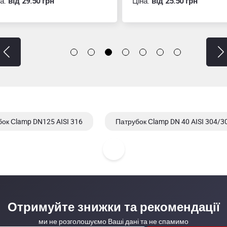
:
вiд 29.50 грн
Ціна:
вiд 25.50 грн
ок Сlamp DN125 AISI 316
Патрубок Сlamp DN 40 AISI 304/30
Отримуйте знижки та рекомендації
ми не розголошуємо Ваші дані та не спамимо