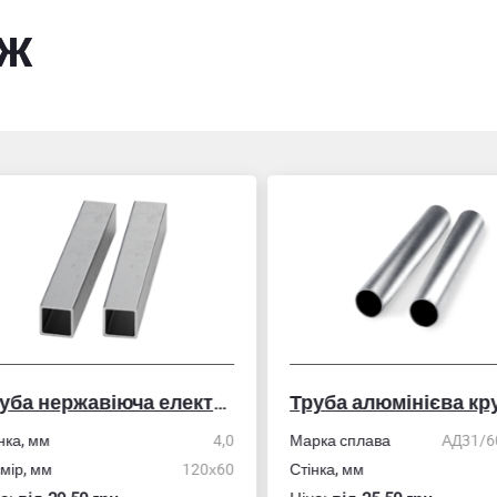
ож
Труба нержавіюча електрозварна профільна
Труба алюмінієва кру
ка, мм
4,0
Марка сплава
АД31/606
ір, мм
120х60
Стінка, мм