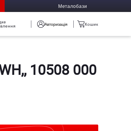
Металобази
дке
Авторизація
Кошик
овлення
WH,, 10508 000