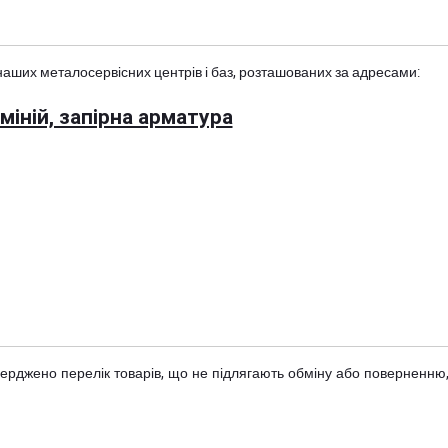
наших металосервісних центрів і баз, розташованих за адресами:
іній, запірна арматура
тверджено
перелік товарів
, що не підлягають обміну або поверненню,