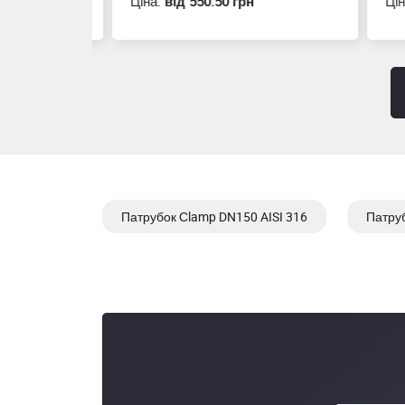
Ціна:
вiд 550.50 грн
Ціна
Патрубок Сlamp DN150 AISI 316
Патруб
Патрубок Сlamp DN 40 AISI 316