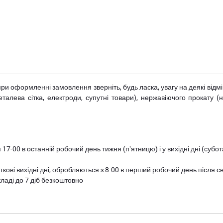
при оформленні замовлення зверніть, будь ласка, увагу на деякі від
металева сітка, електроди, супутні товари), нержавіючого прокату 
 17-00 в останній робочий день тижня (пʼятницю) і у вихідні дні (суб
ткові вихідні дні, обробляються з 8-00 в перший робочий день після с
ладі до 7 діб безкоштовно