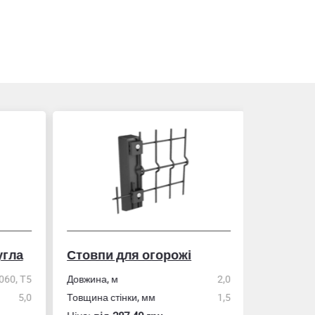
гла
Стовпи для огорожі
Рулетка
0, Т5
Довжина, м
2,0
5,0
Товщина стінки, мм
1,5
Розмір