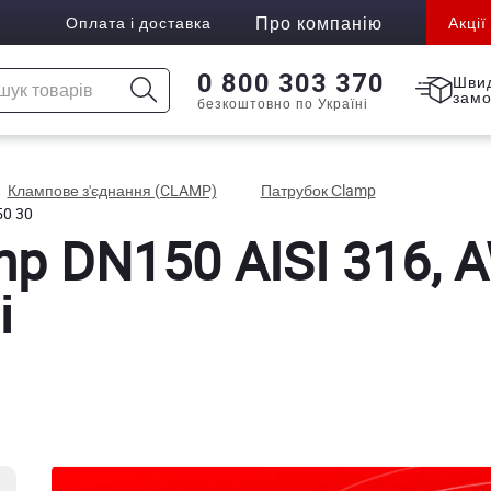
Про компанію
Оплата і доставка
Акції
0 800 303 370
Шви
зам
безкоштовно по Україні
Клампове з'єднання (CLAMP)
Патрубок Сlamp
50 30
p DN150 AISI 316, A
і