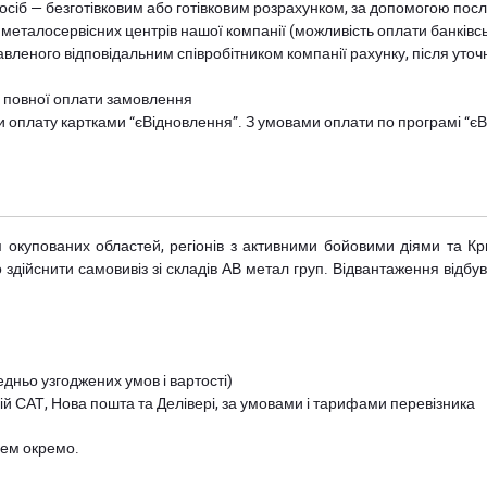
осіб — безготівковим або готівковим розрахунком, за допомогою посл
 металосервісних центрів нашої компанії (можливість оплати банківс
авленого відповідальним співробітником компанії рахунку, після уточ
и повної оплати замовлення
и оплату картками “єВідновлення”. З умовами оплати по програмі “
рім окупованих областей, регіонів з активними бойовими діями та К
дійснити самовивіз зі складів АВ метал груп. Відвантаження відбува
дньо узгоджених умов і вартості)
й САТ, Нова пошта та Делівері, за умовами і тарифами перевізника
цем окремо.