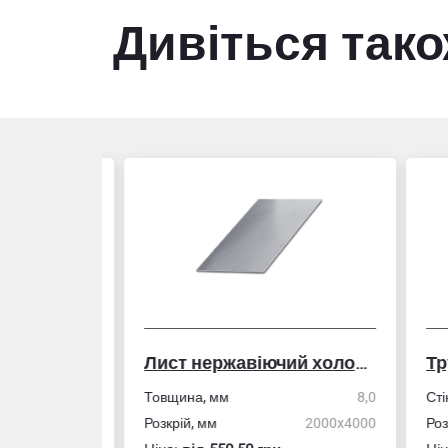
Дивіться так
Лист нержавіючий холоднокатаний
50,0
Товщина, мм
8,0
Стін
4,0
Розкрій, мм
2000x4000
Розм