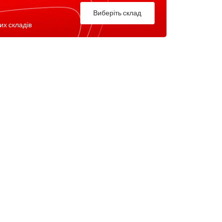
Виберіть склад
их складів