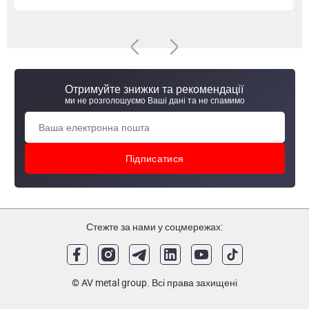
використання.
Основні характеристики та переваги ручок для
дискових затворів:
Виготовляються з міцної нержавіючої сталі, що
забезпечує ефективну та надійну експлуатацію в
Отримуйте знижки та рекомендації
середовищах з високою вологістю
ми не розголошуємо Ваші дані та не спамимо
Вироби можуть мати різні розміри. Найбільший попит
мають ручки DN25, DN32, DN50, DN40, DN65, DN100,
DN80
Більшість елементів здатні витримувати значні
механічні впливи та навантаження завдяки підвищеній
міцності маеріалу та правильній конструкції
Ергономічність форми забезпечує комфорт під час
використання.
Ручки для дискових клапанів можуть бути оснащені
Стежте за нами у соцмережах:
додатковими елементами, такими як індикатори
положення або механізми блокування. Це дозволяє
підвищити їхню функціональність та безпеку
© AV metal group. Всі права захищені
використання в складних промислових умовах.
Основні види ручок для клапанів: