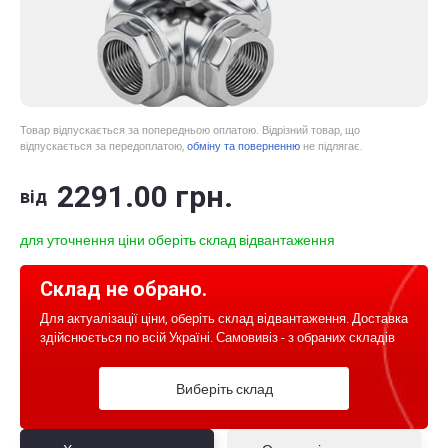
Товар відпускається за попередньою оплатою. Відрізний товар, що
відпускається за передоплатою,
обміну та поверненню
не підлягає.
2291
.00
грн.
від
для уточнення ціни оберіть склад відвантаження
Склад не обрано.
Для актуалізації ціни, оберіть склад відвантаження. Доставка
здійснюється по всій Україні. Самовивіз - з обраних складів
Виберіть склад