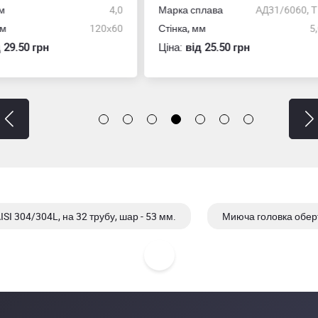
а сплава
АД31/6060, Т5
Довжина, м
ка, мм
5,0
Товщина стінки, мм
:
вiд 25.50 грн
Ціна:
вiд 287.40 грн
SI 304/304L, на 32 трубу, шар - 53 мм.
Миюча головка оберто
AISI 304/304L, шар - 53 мм.
Миюча головка обертова 1 1/4" 36