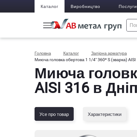
Каталог
Виробництво
Послуги
Головна
Каталог
Запірна арматура
Миюча головка обертова 1 1/4" 360* S (зварка) AISI
Миюча головка
AISI 316 в Дніп
Усе про товар
Характеристики