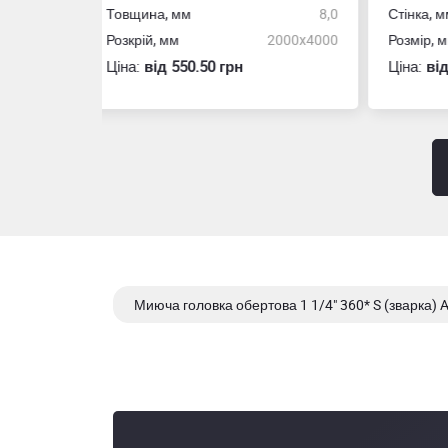
8,0
Стінка, мм
4,0
Марк
2000x4000
Розмір, мм
120х60
Стін
Ціна:
вiд 29.50 грн
Ціна
Миюча головка обертова 1 1/4" 360* S (зварка) AI
Миюча головка обертова 1" 360* thread (різьба) 