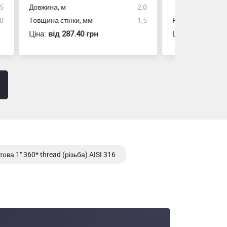
2,0
1,5
Розмір
10мх25мм
Виробник
Ціна:
вiд 60.10 грн
Ціна:
вiд 15
ва 1" 360* thread (різьба) AISI 316
0* thread (різьба) AISI 304/304L, шар - 53 мм.