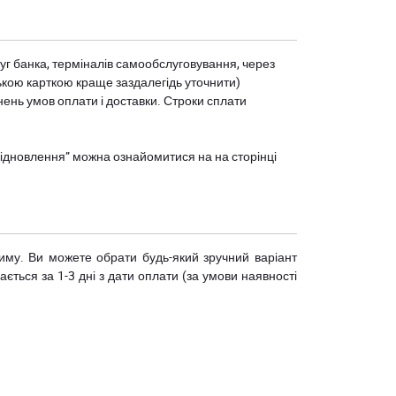
уг банка, терміналів самообслуговування, через
ькою карткою краще заздалегідь уточнити)
нень умов оплати і доставки. Строки сплати
єВідновлення” можна ознайомитися на
на сторінці
риму. Ви можете обрати будь-який зручний варіант
ється за 1-3 дні з дати оплати (за умови наявності