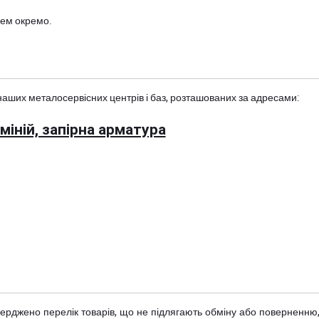
цем окремо.
наших металосервісних центрів і баз, розташованих за адресами:
іній, запірна арматура
тверджено
перелік товарів
, що не підлягають обміну або поверненню,