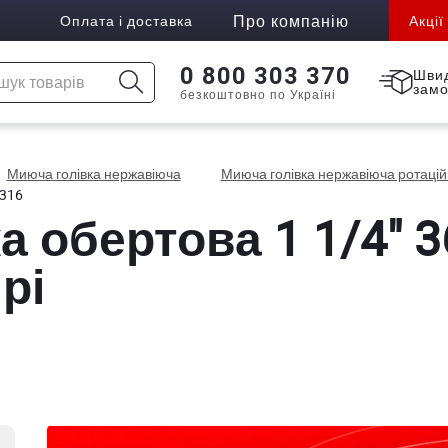
Про компанію
Оплата і доставка
Акції
0 800 303 370
Шви
зам
безкоштовно по Україні
Миюча голівка нержавіюча
Миюча голівка нержавіюча ротаці
 316
 обертова 1 1/4" 36
рі