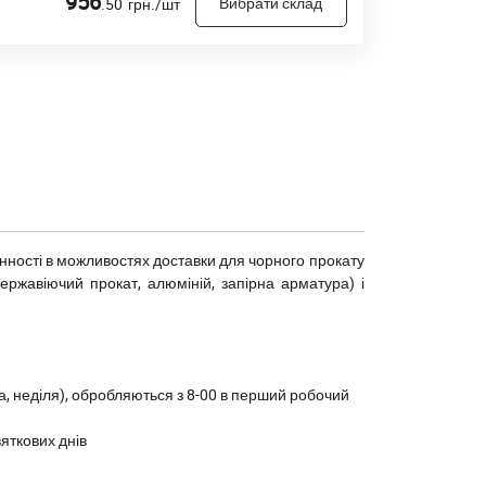
956
Вибрати склад
.50
грн./шт
мінності в можливостях доставки для чорного прокату
(нержавіючий прокат, алюміній, запірна арматура) і
ота, неділя), обробляються з 8-00 в перший робочий
вяткових днів