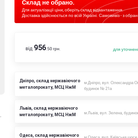
Склад не обрано.
Для актуалізації ціни, оберіть склад відвантаження.
Доставка здійснюється по всій Україні. Самовивіз - з обран
956
від
.50
грн.
для уточнен
Дніпро, склад нержавіючого
м.Дніпро, вул. Олександра О
металопрокату, МСЦ НжМ
будинок № 21а
Львів, склад нержавіючого
м.Львів, вул. Зелена, будино
металопрокату, МСЦ НжМ
,
Одеса, склад нержавіючого
м.Одеса, вул. Київське шосе,