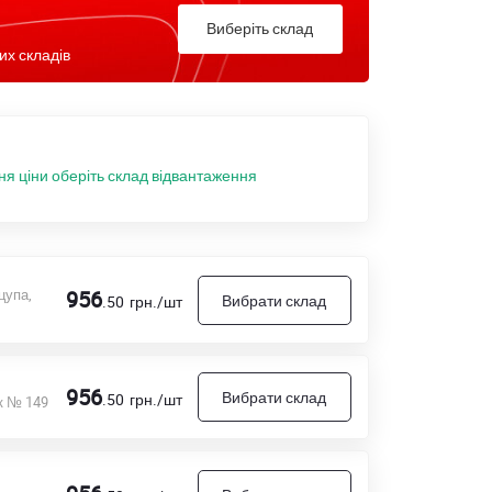
Виберіть склад
их складів
ня ціни оберіть склад відвантаження
цупа,
956
Вибрати склад
.50
грн./шт
956
Вибрати склад
.50
грн./шт
к № 149