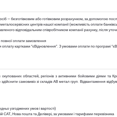
осіб — безготівковим або готівковим розрахунком, за допомогою посл
 металосервісних центрів нашої компанії (можливість оплати банківс
авленого відповідальним співробітником компанії рахунку, після уточ
и повної оплати замовлення
и оплату картками “єВідновлення”. З умовами оплати по програмі “
рім окупованих областей, регіонів з активними бойовими діями та К
дійснити самовивіз зі складів АВ метал груп. Відвантаження відбува
дньо узгоджених умов і вартості)
й САТ, Нова пошта та Делівері, за умовами і тарифами перевізника