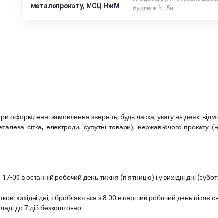
металопрокату, МСЦ НжМ
будинок № 5а
при оформленні замовлення зверніть, будь ласка, увагу на деякі від
металева сітка, електроди, супутні товари), нержавіючого прокату 
 17-00 в останній робочий день тижня (пʼятницю) і у вихідні дні (суб
ткові вихідні дні, обробляються з 8-00 в перший робочий день після с
ладі до 7 діб безкоштовно