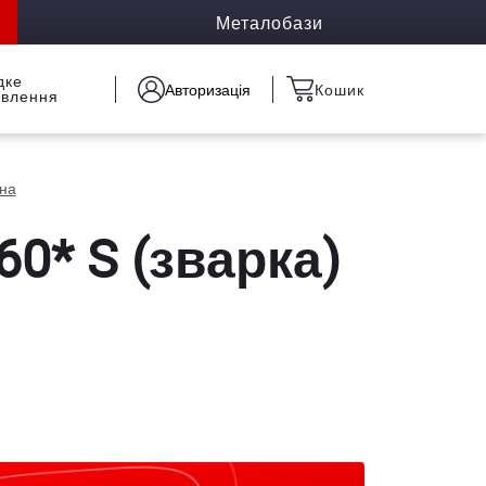
Металобази
дке
Авторизація
Кошик
овлення
йна
0* S (зварка)