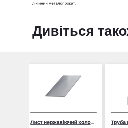
лінійний металопрокат.
Дивіться так
Лист нержавіючий холоднокатаний
Труба нержавіюча електрозварна профільна
Тру