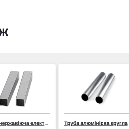
ож
ба алюмінієва кругла
Стовпи для огорожі