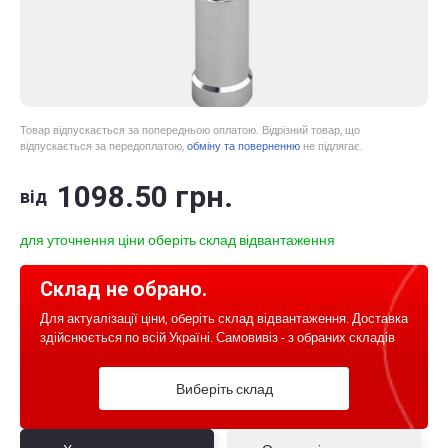
Товар відпускається за попередньою оплатою. Відрізний товар, що
відпускається за передоплатою,
обміну та поверненню
не підлягає.
1098
.50
грн.
від
для уточнення ціни оберіть склад відвантаження
Склад не обрано.
Для актуалізації ціни, оберіть склад відвантаження. Доставка
здійснюється по всій Україні. Самовивіз - з обраних складів
Виберіть склад