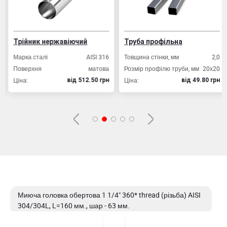
Трійник нержавіючий
Труба профільна
Марка сталі
AISI 316
Товщина стінки, мм
2,0
Поверхня
матова
Розмір профілю труби, мм
20х20
Ціна:
Ціна:
вiд 512.50 грн
вiд 49.80 грн
Миюча головка обертова 1 1/4" 360* thread (різьба) AISI
304/304L, L=160 мм., шар - 63 мм.