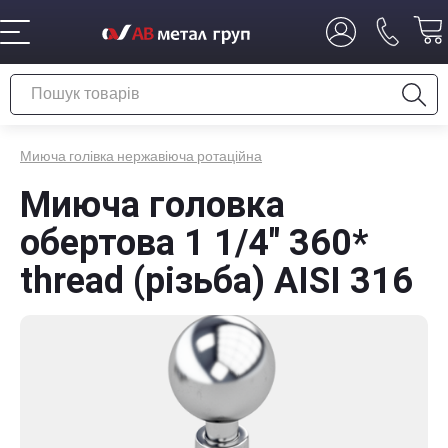
Миюча голівка нержавіюча ротаційна
Миюча головка
обертова 1 1/4" 360*
thread (різьба) AISI 316