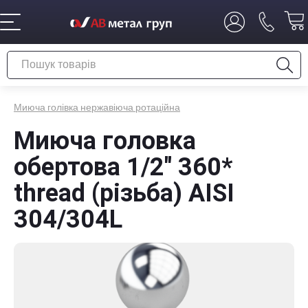
Миюча голівка нержавіюча ротаційна
Миюча головка
обертова 1/2" 360*
thread (різьба) AISI
304/304L