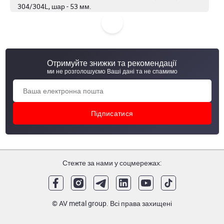
304/304L, шар - 53 мм.
Миюча головка обертова 3/4" 360* thread (різьба) AISI
304/304L, шар - 37 мм.
Отримуйте знижки та рекомендації
Миюча головка обертова 3/4" 360* thread (різьба) AISI
ми не розголошуємо Ваші дані та не спамимо
316
Миюча головка обертова 3/4" 360* thread (різьба) AISI
304/304L, шар - 45 мм.
Стежте за нами у соцмережах:
© AV metal group. Всі права захищені