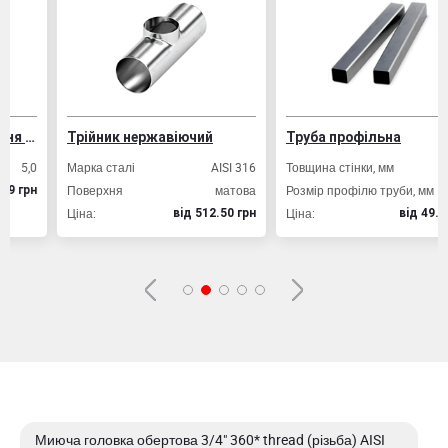
ування залізобетонних конструкцій
Трійник нержавіючий
Труба профільна
,0
Марка сталі
AISI 316
Товщина стінки, мм
2,0
Поверхня
матова
Розмір профілю труби, мм
20х20
рн
Ціна:
Ціна:
вiд 512.50 грн
вiд 49.80 грн
Миюча головка обертова 3/4" 360* thread (різьба) AISI