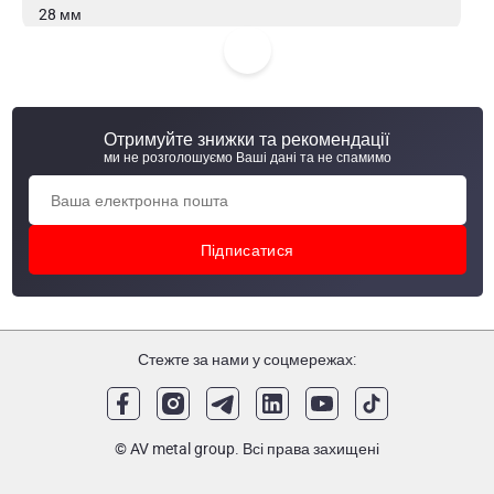
28 мм
Миюча головка обертова DN40 360* під шплінт AISI 316L
Миюча головка обертова 1" 360* S (зварка) AISI 316
Отримуйте знижки та рекомендації
ми не розголошуємо Ваші дані та не спамимо
Миюча головка обертова 1" 360* S (зварка) AISI 304/304L,
шар - 53 мм.
Стежте за нами у соцмережах:
© AV metal group. Всі права захищені