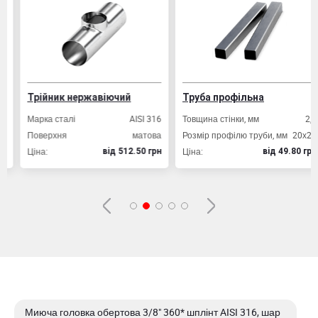
Трійник нержавіючий
Труба профільна
Марка сталі
AISI 316
Товщина стінки, мм
2,0
Поверхня
матова
Розмір профілю труби, мм
20х20
Ціна:
Ціна:
вiд 512.50 грн
вiд 49.80 грн
Миюча головка обертова 3/8" 360* шплінт AISI 316, шар