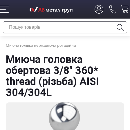
Миюча голівка нержавіюча ротаційна
Миюча головка
обертова 3/8" 360*
thread (різьба) AISI
304/304L