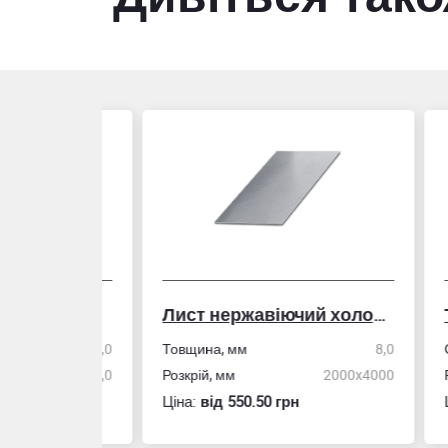
Лист нержавіючий холоднокатаний
50,0
Товщина, мм
8,0
Стін
4,0
Розкрій, мм
2000x4000
Розм
Ціна:
вiд 550.50 грн
Ціна