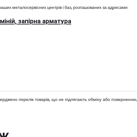
наших металосервісних центрів і баз, розташованих за адресами:
іній, запірна арматура
тверджено
перелік товарів
, що не підлягають обміну або поверненню,
ож