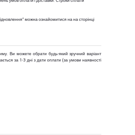
нень умов оплати і доставки. Строки сплати
єВідновлення” можна ознайомитися на
на сторінці
риму. Ви можете обрати будь-який зручний варіант
ється за 1-3 дні з дати оплати (за умови наявності