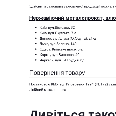
Здійснити самовивіз замовленої продукції можна з 
Нержавіючий металопрокат, алюм
Київ, вул.Віскозна, 32
Київ, вул.Якутська, 7-а
Дніпро, вул.Злуки (О.Оцупа), 21-а
Львів, вул.Зелена, 149
Одеса, Київське шосе, 5-а
Харків, вул.Вишнева, 40
Черкаси, вул.14 Грудня, 6/1
Повернення товару
Постановою КМУ від 19 березня 1994 (№172) за
лінійний металопрокат.
Дивіться так