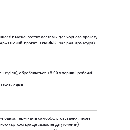
мінності в можливостях доставки для чорного прокату
(нержавіючий прокат, алюміній, запірна арматура) і
ота, неділя), обробляються з 8-00 в перший робочий
вяткових днів
уг банка, терміналів самообслуговування, через
ькою карткою краще заздалегідь уточнити)