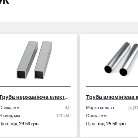
Труба нержавіюча електрозварна профільна
Труба алюмінієва кру
ка, мм
4,0
Марка сплава
АД31/606
ір, мм
120х60
Стінка, мм
:
вiд 29.50 грн
Ціна:
вiд 25.50 грн