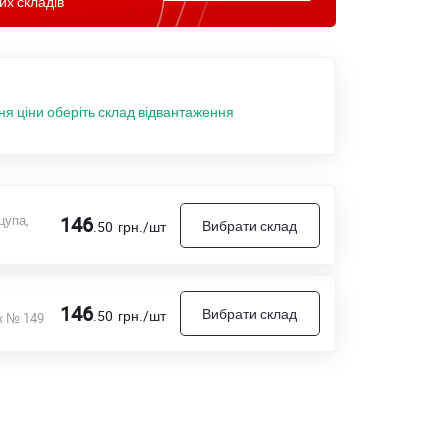
их складів
ня ціни оберіть склад відвантаження
цупа,
146
Вибрати склад
.50
грн./шт
146
Вибрати склад
.50
грн./шт
к № 149