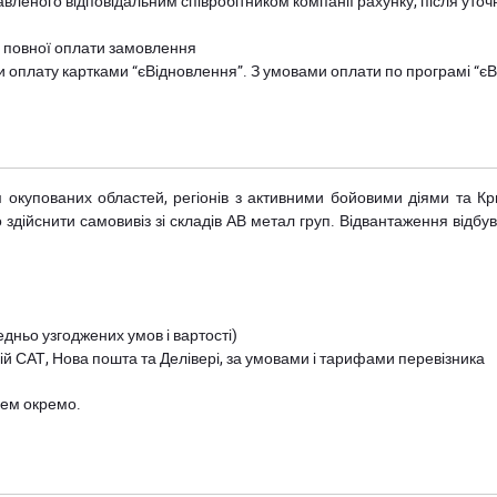
авленого відповідальним співробітником компанії рахунку, після уточ
и повної оплати замовлення
и оплату картками “єВідновлення”. З умовами оплати по програмі “
рім окупованих областей, регіонів з активними бойовими діями та К
дійснити самовивіз зі складів АВ метал груп. Відвантаження відбува
дньо узгоджених умов і вартості)
й САТ, Нова пошта та Делівері, за умовами і тарифами перевізника
цем окремо.