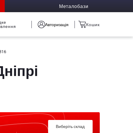
Металобази
дке
Авторизація
Кошик
овлення
 316
Дніпрі
Виберіть склад