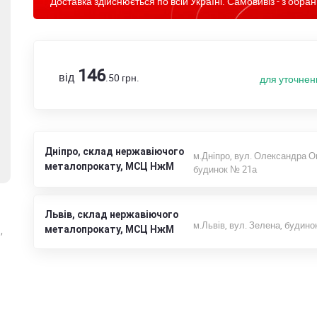
Доставка здійснюється по всій Україні. Самовивіз - з обран
146
від
.50
грн.
для уточнен
Дніпро, склад нержавіючого
м.Дніпро, вул. Олександра О
металопрокату, МСЦ НжМ
будинок № 21а
Львів, склад нержавіючого
м.Львів, вул. Зелена, будино
металопрокату, МСЦ НжМ
,