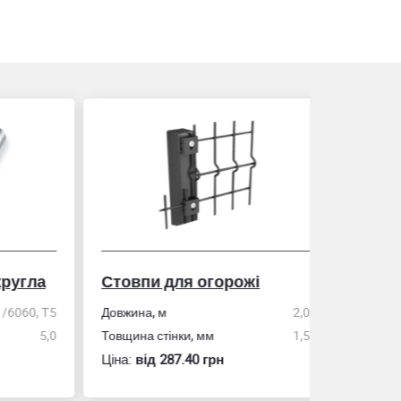
гла
Стовпи для огорожі
Рулетка
0, Т5
Довжина, м
2,0
5,0
Товщина стінки, мм
1,5
Розмір
Ціна:
вiд 287.40 грн
Ціна:
вiд 60