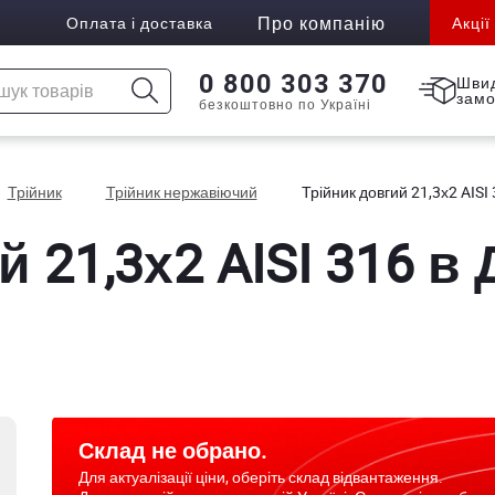
Про компанію
Оплата і доставка
Акції
0 800 303 370
Шви
зам
безкоштовно по Україні
Трійник
Трійник нержавіючий
Трійник довгий 21,3х2 AISI
 21,3х2 AISI 316 в 
Склад не обрано.
Для актуалізації ціни, оберіть склад відвантаження.