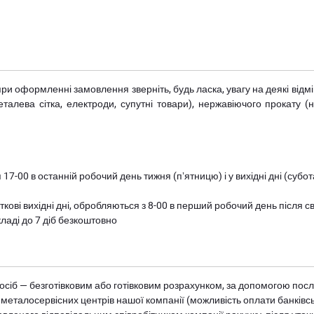
при оформленні замовлення зверніть, будь ласка, увагу на деякі від
металева сітка, електроди, супутні товари), нержавіючого прокату 
 17-00 в останній робочий день тижня (пʼятницю) і у вихідні дні (суб
ткові вихідні дні, обробляються з 8-00 в перший робочий день після с
ладі до 7 діб безкоштовно
осіб — безготівковим або готівковим розрахунком, за допомогою посл
 металосервісних центрів нашої компанії (можливість оплати банківс