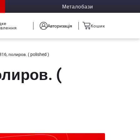
Металобази
дке
Авторизація
Кошик
овлення
16, полиров. ( polished )
олиров. (