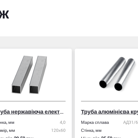
ож
Труба нержавіюча електрозварна профільна
Труба алюмінієва кру
ка, мм
4,0
Марка сплава
АД31/606
ір, мм
120х60
Стінка, мм