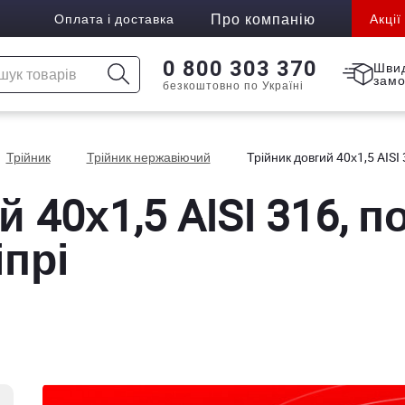
Про компанію
Оплата і доставка
Акції
0 800 303 370
Шви
зам
безкоштовно по Україні
Трійник
Трійник нержавіючий
Трійник довгий 40х1,5 AISI 3
 40х1,5 AISI 316, п
іпрі