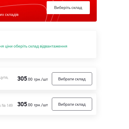
Виберіть склад
их складів
ня ціни оберіть склад відвантаження
цупа,
305
Вибрати склад
.00
грн./шт
305
Вибрати склад
.00
грн./шт
к № 149