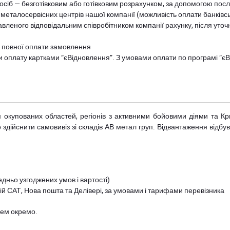
осіб — безготівковим або готівковим розрахунком, за допомогою посл
 металосервісних центрів нашої компанії (можливість оплати банківс
авленого відповідальним співробітником компанії рахунку, після уточ
и повної оплати замовлення
и оплату картками “єВідновлення”. З умовами оплати по програмі “
рім окупованих областей, регіонів з активними бойовими діями та К
дійснити самовивіз зі складів АВ метал груп. Відвантаження відбува
дньо узгоджених умов і вартості)
й САТ, Нова пошта та Делівері, за умовами і тарифами перевізника
цем окремо.