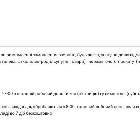
при оформленні замовлення зверніть, будь ласка, увагу на деякі від
металева сітка, електроди, супутні товари), нержавіючого прокату 
 17-00 в останній робочий день тижня (пʼятницю) і у вихідні дні (суб
ткові вихідні дні, обробляються з 8-00 в перший робочий день після с
ладі до 7 діб безкоштовно