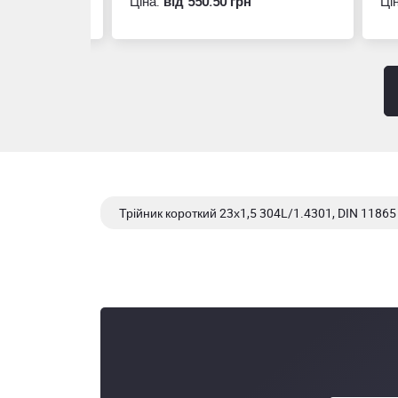
Ціна:
вiд 550.50 грн
Ціна
Трійник короткий 23х1,5 304L/1.4301, DIN 11865
Трійник короткий 50,8х2 AISI 304/304L, matt