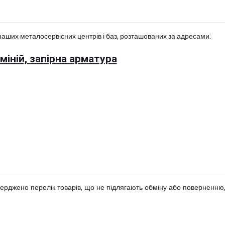
наших металосервісних центрів і баз, розташованих за адресами:
іній, запірна арматура
тверджено
перелік товарів
, що не підлягають обміну або поверненню,