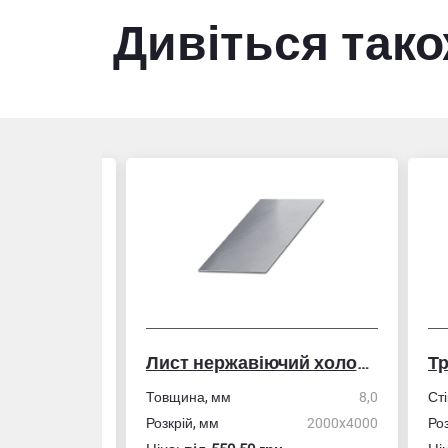
Дивіться так
Лист нержавіючий холоднокатаний
50,0
Товщина, мм
8,0
Стін
4,0
Розкрій, мм
2000x4000
Розм