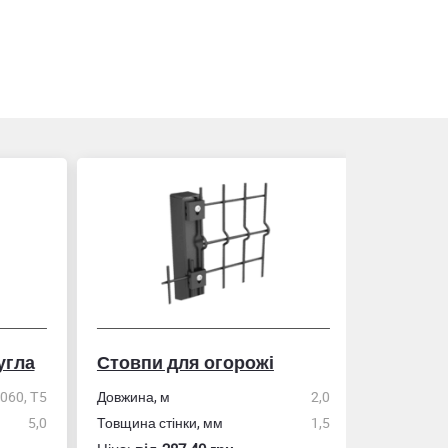
гла
Стовпи для огорожі
Рулетка
0, Т5
Довжина, м
2,0
5,0
Товщина стінки, мм
1,5
Розмір