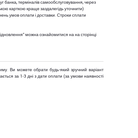
уг банка, терміналів самообслуговування, через
ькою карткою краще заздалегідь уточнити)
нень умов оплати і доставки. Строки сплати
єВідновлення” можна ознайомитися на
на сторінці
риму. Ви можете обрати будь-який зручний варіант
ється за 1-3 дні з дати оплати (за умови наявності