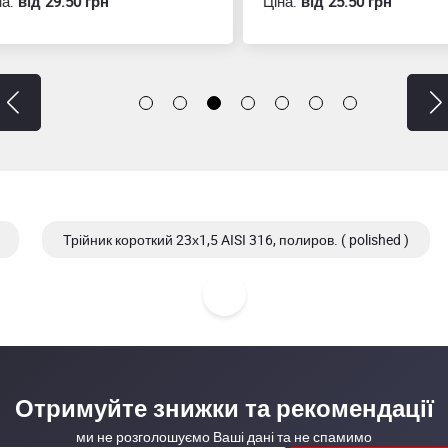
:
вiд 29.50 грн
Ціна:
вiд 25.50 грн
Трійник короткий 23х1,5 AISI 316, полиров. ( polished )
Трійник короткий 63,5х1,5 AISI 304/304L, matt
Отримуйте знижки та рекомендації
ми не розголошуємо Ваші дані та не спамимо