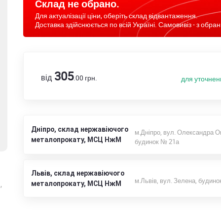
Склад не обрано.
Для актуалізації ціни, оберіть склад відвантаження.
Доставка здійснюється по всій Україні. Самовивіз - з обран
305
від
.00
грн.
для уточнен
Дніпро, склад нержавіючого
м.Дніпро, вул. Олександра О
металопрокату, МСЦ НжМ
будинок № 21а
Львів, склад нержавіючого
м.Львів, вул. Зелена, будино
металопрокату, МСЦ НжМ
,