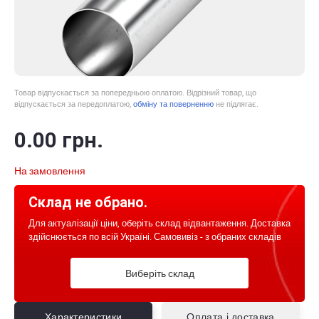
Товар відпускається за попередньою оплатою. Відрізний товар, що
відпускається за передоплатою,
обміну та поверненню
не підлягає.
0
.00
грн.
На замовлення
Склад не обрано.
Для актуалізації ціни, оберіть склад відвантаження. Доставка
здійснюється по всій Україні. Самовивіз - з обраних складів
Виберіть склад
Характеристики
Оплата і доставка