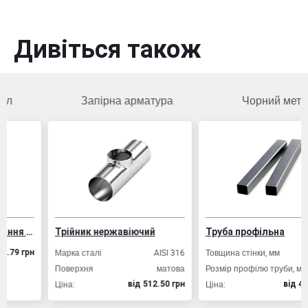
Дивіться також
Запірна арматура
Чорний метал
-1 для армування залізобетонних конструкцій
Трійник нержавіючий
Труба профільна
Марка сталі
AISI 316
Товщина стінки, мм
2,
рн
Поверхня
матова
Розмір профілю труби, мм
20х2
Ціна:
Ціна:
вiд 512.50 грн
вiд 49.80 гр