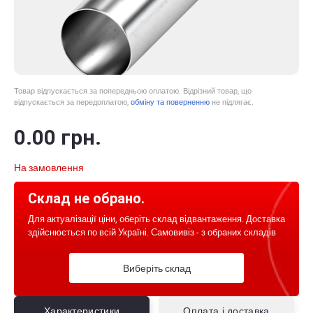
Товар відпускається за попередньою оплатою. Відрізний товар, що
відпускається за передоплатою,
обміну та поверненню
не підлягає.
0
.00
грн.
На замовлення
Склад не обрано.
Для актуалізації ціни, оберіть склад відвантаження. Доставка
здійснюється по всій Україні. Самовивіз - з обраних складів
Виберіть склад
Характеристики
Оплата і доставка