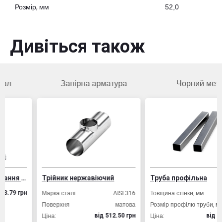
Розмір, мм
52,0
Дивіться також
Запірна арматура
Чорний метал
Дріт ВР-1 для армування залізобетонних конструкцій
Трійник нержавіючий
Труба профільна
Марка сталі
AISI 316
Товщина стінки, мм
2,
грн
Поверхня
матова
Розмір профілю труби, мм
20х2
Ціна:
Ціна:
вiд 512.50 грн
вiд 49.80 гр