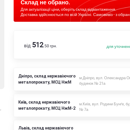
Склад не обрано.
Для актуалізації ціни, оберіть склад відвантаження.
Доставка здійснюється по всій Україні. Самовивіз - з обран
512
від
.50
грн.
для уточнен
Дніпро, склад нержавіючого
м.Дніпро, вул. Олександра О
металопрокату, МСЦ НжМ
будинок № 21а
Київ, склад нержавіючого
м.Київ, вул. Родини Бунґе, б
,
металопрокату, МСЦ НжМ-2
№ 7а
Львів, склад нержавіючого