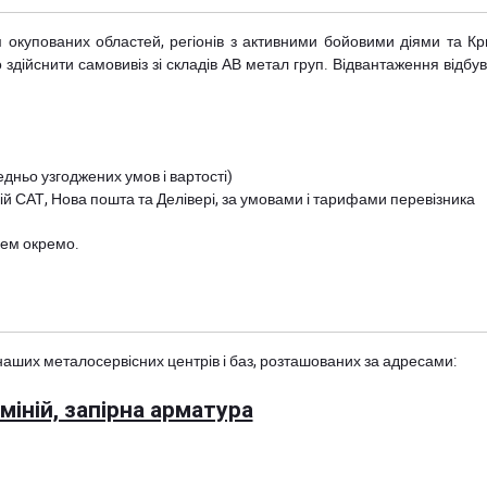
рім окупованих областей, регіонів з активними бойовими діями та К
дійснити самовивіз зі складів АВ метал груп. Відвантаження відбува
дньо узгоджених умов і вартості)
й САТ, Нова пошта та Делівері, за умовами і тарифами перевізника
цем окремо.
наших металосервісних центрів і баз, розташованих за адресами:
іній, запірна арматура