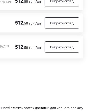
512
Вибрати склад
.50
грн./шт
к № 149
512
Вибрати склад
.50
грн./шт
грудня,
512
Вибрати склад
.50
грн./шт
мінності в можливостях доставки для чорного прокату