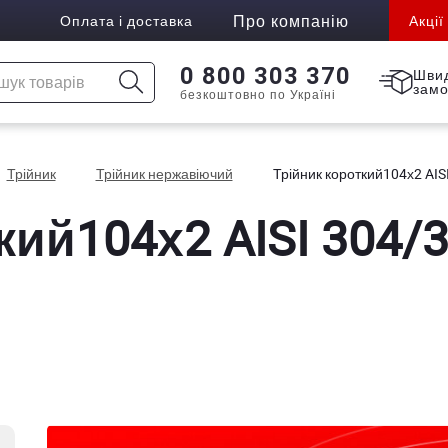
Про компанію
Оплата і доставка
Акції
0 800 303 370
Шви
зам
безкоштовно по Україні
Трійник
Трійник нержавіючий
Трійник короткий104х2 AIS
ий104х2 AISI 304/3