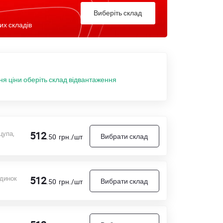
Виберіть склад
их складів
ня ціни оберіть склад відвантаження
цупа,
512
Вибрати склад
.50
грн./шт
удинок
512
Вибрати склад
.50
грн./шт