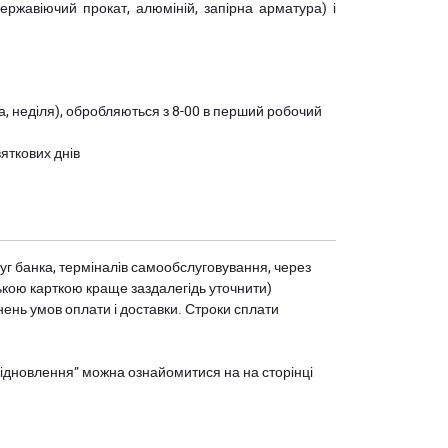
(нержавіючий прокат, алюміній, запірна арматура) і
ота, неділя), обробляються з 8-00 в перший робочий
вяткових днів
уг банка, терміналів самообслуговування, через
ькою карткою краще заздалегідь уточнити)
нень умов оплати і доставки. Строки сплати
єВідновлення” можна ознайомитися на
на сторінці