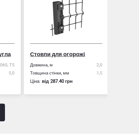
гла
Стовпи для огорожі
Рулетка
0, Т5
Довжина, м
2,0
5,0
Товщина стінки, мм
1,5
Розмір
Ціна:
вiд 287.40 грн
Ціна:
вiд 60