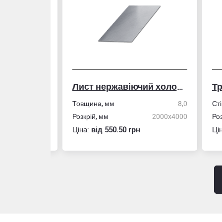
Лист нержавіючий холоднокатаний
50,0
Товщина, мм
8,0
Стін
4,0
Розкрій, мм
2000x4000
Розм
Ціна:
вiд 550.50 грн
Ціна