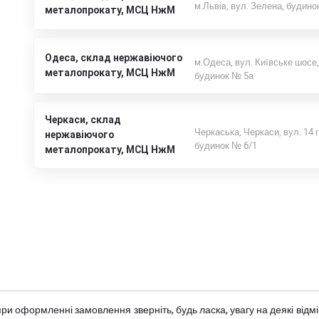
м.Львів, вул. Зелена, будино
металопрокату, МСЦ НжМ
Одеса, склад нержавіючого
м.Одеса, вул. Київське шосе,
металопрокату, МСЦ НжМ
будинок № 5а
Черкаси, склад
Черкаська, Черкаси, вул. 14 
нержавіючого
будинок № 6/1
металопрокату, МСЦ НжМ
при оформленні замовлення зверніть, будь ласка, увагу на деякі від