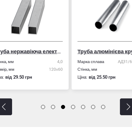
Труба нержавіюча електрозварна профільна
Труба алюмінієва кру
ка, мм
4,0
Марка сплава
АД31/606
ір, мм
120х60
Стінка, мм
:
вiд 29.50 грн
Ціна:
вiд 25.50 грн