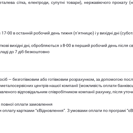
металева сітка, електроди, супутні товари), нержавіючого прокату 
 17-00 в останній робочий день тижня (пʼятницю) і у вихідні дні (суб
ткові вихідні дні, обробляються з 8-00 в перший робочий день після с
ладі до 7 діб безкоштовно
осіб — безготівковим або готівковим розрахунком, за допомогою посл
 металосервісних центрів нашої компанії (можливість оплати банківс
авленого відповідальним співробітником компанії рахунку, після уточ
и повної оплати замовлення
и оплату картками “єВідновлення”. З умовами оплати по програмі “