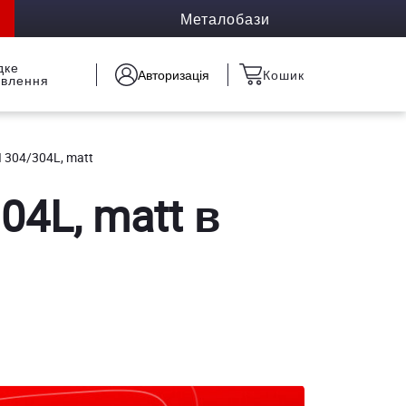
Металобази
дке
Авторизація
Кошик
овлення
I 304/304L, matt
04L, matt в