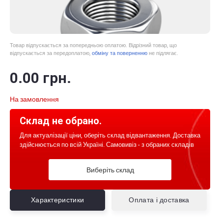
Товар відпускається за попередньою оплатою. Відрізний товар, що
відпускається за передоплатою,
обміну та поверненню
не підлягає.
0
.00
грн.
На замовлення
Склад не обрано.
Для актуалізації ціни, оберіть склад відвантаження. Доставка
здійснюється по всій Україні. Самовивіз - з обраних складів
Виберіть склад
Характеристики
Оплата і доставка