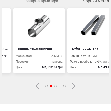
Запірна арматура
Чорний метал
их конструкцій
Трійник нержавіючий
Труба профільна
Марка сталі
AISI 316
Товщина стінки, мм
2,0
н
Поверхня
матова
Розмір профілю труби, мм
20х20
Ціна:
Ціна:
вiд 512.50 грн
вiд 49.80 грн